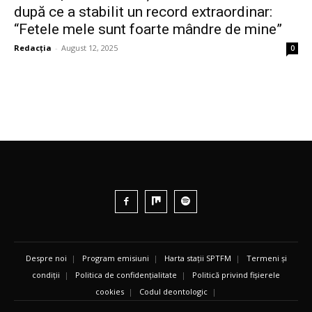
după ce a stabilit un record extraordinar:
“Fetele mele sunt foarte mândre de mine”
Redacția
-
August 12, 2025
0
Despre noi
|
Program emisiuni
|
Harta stații SPTFM
|
Termeni și
condiții
|
Politica de confidențialitate
|
Politică privind fișierele
cookies
|
Codul deontologic
|