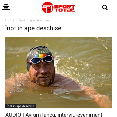
Home
Înot în ape deschise
Înot în ape deschise
Înot în ape deschise
AUDIO | Avram Iancu, interviu-eveniment