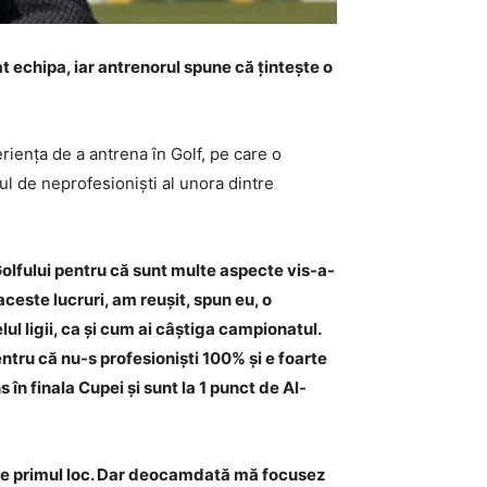
at echipa, iar antrenorul spune că țintește o
riența de a antrena în Golf, pe care o
tul de neprofesioniști al unora dintre
olfului pentru că sunt multe aspecte vis-a-
aceste lucruri, am reușit, spun eu, o
ul ligii, ca și cum ai câștiga campionatul.
ntru că nu-s profesioniști 100% și e foarte
 în finala Cupei și sunt la 1 punct de Al-
 de primul loc. Dar deocamdată mă focusez