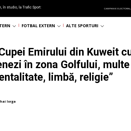
 în studio, la Trafic Sport:
CAMPANIE ELECTORAL
t care te pedepsește.”
NTERN
FOTBAL EXTERN
ALTE SPORTURI
la Cupei Emirului din Kuweit 
enezi în zona Golfului, mult
ntalitate, limbă, religie”
hai Iorga