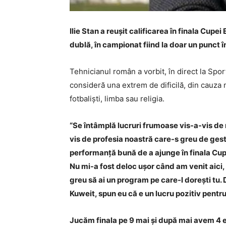
Ilie Stan a reușit calificarea în finala Cupe
dublă, în campionat fiind la doar un punct î
Tehnicianul român a vorbit, în direct la Spo
consideră una extrem de dificilă, din cauza ma
fotbaliști, limba sau religia.
“Se întâmplă lucruri frumoase vis-a-vis de 
vis de profesia noastră care-s greu de gestio
performanță bună de a ajunge în finala Cupei 
Nu mi-a fost deloc ușor când am venit aici, 
greu să ai un program pe care-l dorești tu. D
Kuweit, spun eu că e un lucru pozitiv pentr
Jucăm finala pe 9 mai și după mai avem 4 