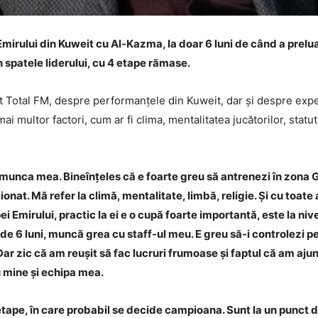
i Emirului din Kuweit cu Al-Kazma, la doar 6 luni de când a prelu
n spatele liderului, cu 4 etape rămase.
rt Total FM, despre performanțele din Kuweit, dar și despre expe
i multor factori, cum ar fi clima, mentalitatea jucătorilor, statu
munca mea. Bineînțeles că e foarte greu să antrenezi în zona G
nat. Mă refer la climă, mentalitate, limbă, religie. Și cu toate 
Emirului, practic la ei e o cupă foarte importantă, este la nivel
de 6 luni, muncă grea cu staff-ul meu. E greu să-i controlezi pe
ar zic că am reușit să fac lucruri frumoase și faptul că am ajuns
u mine și echipa mea.
etape, în care probabil se decide campioana. Sunt la un punct