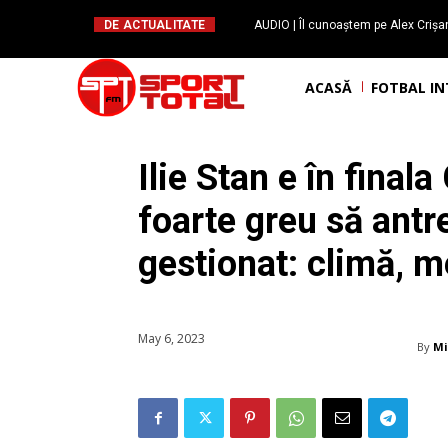
DE ACTUALITATE
AUDIO | Îl cunoaștem pe Alex Crișan,
“Snooker-ul este genul de spor
ACASĂ
FOTBAL I
Ilie Stan e în fina
foarte greu să antr
gestionat: climă, me
May 6, 2023
By
Mi