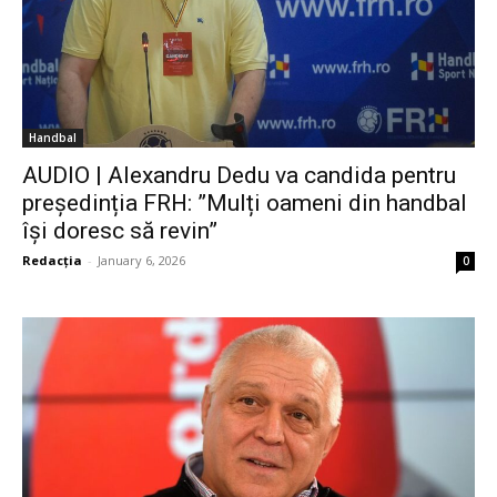
Handbal
AUDIO | Alexandru Dedu va candida pentru
președinția FRH: ”Mulți oameni din handbal
își doresc să revin”
Redacția
-
January 6, 2026
0