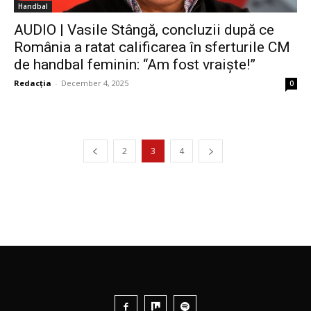
Handbal
AUDIO | Vasile Stângă, concluzii după ce
România a ratat calificarea în sferturile CM
de handbal feminin: “Am fost vraiște!”
Redacția
-
December 4, 2025
0
2
3
4