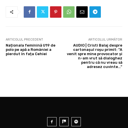
ARTICOLUL PRECEDENT
ARTICOLUL URMĂTOR
Naționala feminină U19 de
AUDIO | Cristi Balaj despre
polo pe apă a României a
cartonașul roșu primit: “A
pierdut în fața Cehiei
venit spre mine provocator și
n-am vrut să dialoghez
pentru că nu vreau să
adresez cuvinte…”