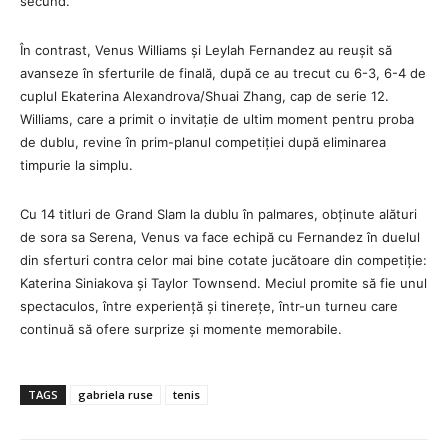
secund.
În contrast, Venus Williams și Leylah Fernandez au reușit să
avanseze în sferturile de finală, după ce au trecut cu 6-3, 6-4 de
cuplul Ekaterina Alexandrova/Shuai Zhang, cap de serie 12.
Williams, care a primit o invitație de ultim moment pentru proba
de dublu, revine în prim-planul competiției după eliminarea
timpurie la simplu.
Cu 14 titluri de Grand Slam la dublu în palmares, obținute alături
de sora sa Serena, Venus va face echipă cu Fernandez în duelul
din sferturi contra celor mai bine cotate jucătoare din competiție:
Katerina Siniakova și Taylor Townsend. Meciul promite să fie unul
spectaculos, între experiență și tinerețe, într-un turneu care
continuă să ofere surprize și momente memorabile.
TAGS
gabriela ruse
tenis