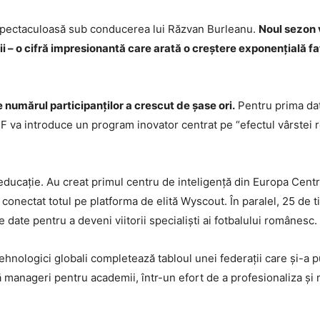
 spectaculoasă sub conducerea lui Răzvan Burleanu.
Noul sezon v
ții – o cifră impresionantă care arată o creștere exponențială f
 numărul participanților a crescut de șase ori.
Pentru prima dată
RF va introduce un program inovator centrat pe “efectul vârstei 
educație. Au creat primul centru de inteligență din Europa Centr
u conectat totul pe platforma de elită Wyscout. În paralel, 25 de 
e date pentru a deveni viitorii specialiști ai fotbalului românesc.
tehnologici globali completează tabloul unei federații care și-a 
manageri pentru academii, într-un efort de a profesionaliza și m