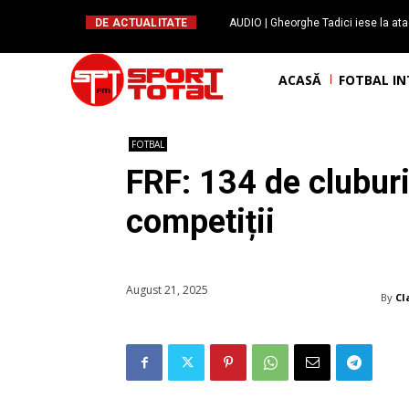
DE ACTUALITATE
AUDIO | Gheorghe Tadici iese la ata
handbal: ”Rapid și-a făcu
ACASĂ
FOTBAL I
FOTBAL
FRF: 134 de cluburi
competiții
August 21, 2025
By
Cl