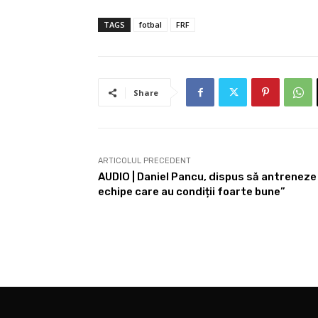
TAGS
fotbal
FRF
Share
ARTICOLUL PRECEDENT
AUDIO | Daniel Pancu, dispus să antreneze ș
echipe care au condiții foarte bune”