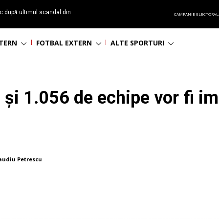
c după ultimul scandal din
CAMPANIE ELECTORAL
t echipă satelit”
NTERN
FOTBAL EXTERN
ALTE SPORTURI
 și 1.056 de echipe vor fi im
audiu Petrescu