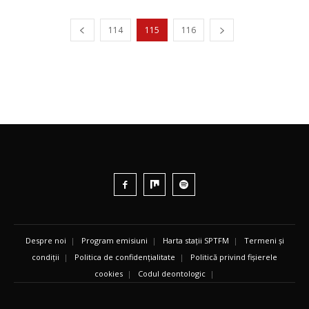
114
115
116
Despre noi
|
Program emisiuni
|
Harta stații SPTFM
|
Termeni și
condiții
|
Politica de confidențialitate
|
Politică privind fișierele
cookies
|
Codul deontologic
|