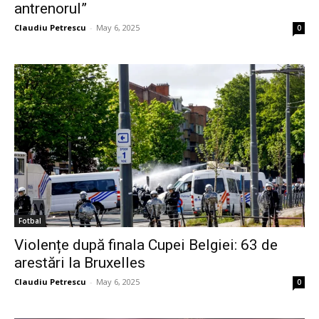
antrenorul”
Claudiu Petrescu
-
May 6, 2025
0
Fotbal
Violențe după finala Cupei Belgiei: 63 de
arestări la Bruxelles
Claudiu Petrescu
-
May 6, 2025
0