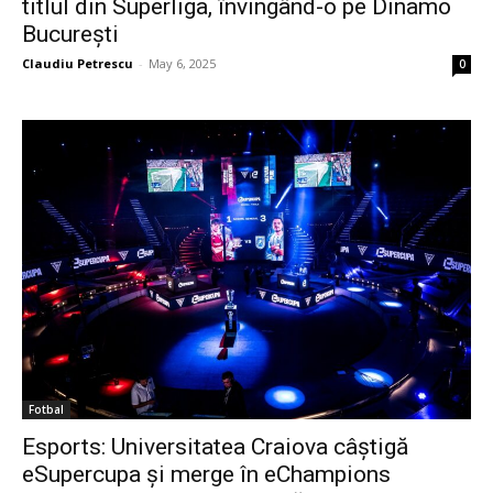
titlul din Superliga, învingând-o pe Dinamo
București
Claudiu Petrescu
-
May 6, 2025
0
Fotbal
Esports: Universitatea Craiova câștigă
eSupercupa și merge în eChampions