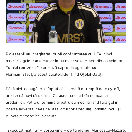
Ploieștenii au înregistrat, după confruntarea cu UTA, cinci
meciuri egale consecutive în ultimele șase etape din campionat.
Totalul remizelor însumează șapte, la egalitate cu
Hermannstadt,la acest capitol,lider fiind Oțelul Galați.
Până aici, adăugând și faptul că îi separă o treaptă de play-off, s-
ar zice că nu-i rău, dar … Cu acest scor alb în compania
arădenilor, Petrolul termină al patrulea meci la rând fără gol în
poarta adversă, ceea ce lasă loc unor speculații privind locul și
punctele teoretice pierdute.
„Executat matinal” – vorba vine – de tandemul Maricescu-Nazare,