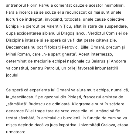
antrenorul Florin Pârvu a comentat cauzele acestor neîmpliniri.
Fără a încerca să se scuze el a recunoscut că mai sunt unele
lucruri de îndreptat, invocând, totodată, unele cauze obiective.
Echipa l-a pierdut pe Valentin Țicu, aflat în stare de suspendare,
după accidentarea sibianului Dragoș Iancu. Verdictul Comisiei de
Disciplină întârzie și se speră că va fi dat peste câteva zile.
Deocamdată nu pot fi folosiți Petrovici, Billel Omrani, precum și
Mihai Roman, care „n-a spart gheața”. Acest intermezzo,
determinat de meciurile echipei naționale cu Belarus și Andorra
va constitui, pentru Petrolul, un prilej favorabil îmbunătățirii
jocului
Se speră că experiența lui Omrani va ajuta mult echipa, numai că,
la „descălecatul” pe gazonul din Ploiești, francezul amintea de
„sărmăluță” Budescu de odinioară. Kilogramele sunt în scădere
deoarece Billel trage tare de vreo zece zile, el urmând să fie
testat sâmbătă, în amicalul cu buzoienii. În funcție de cum se va
mișca depinde dacă va juca împotriva Universității Craiova, etapa
urmatoare.