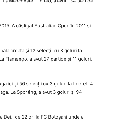
uri. La Manchester United, a avut 134 partide
015. A câștigat Australian Open în 2011 și
ala croată și 12 selecții cu 8 goluri la
La Flamengo, a avut 27 partide și 11 goluri.
iei și 56 selecții cu 3 goluri la tineret. 4
Braga. La Sporting, a avut 3 goluri și 94
ea Dej, de 22 ori la FC Botoșani unde a