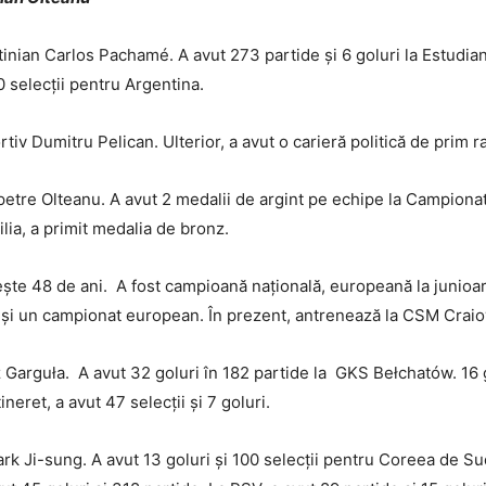
inian Carlos Pachamé. A avut 273 partide și 6 goluri la Estudiant
0 selecții pentru Argentina.
iv Dumitru Pelican. Ulterior, a avut o carieră politică de prim 
petre Olteanu. A avut 2 medalii de argint pe echipe la Campiona
ia, a primit medalia de bronz.
ște 48 de ani. A fost campioană națională, europeană la junioar
dă și un campionat european. În prezent, antrenează la CSM Craio
Garguła. A avut 32 goluri în 182 partide la GKS Bełchatów. 16 go
ineret, a avut 47 selecții și 7 goluri.
k Ji-sung. A avut 13 goluri și 100 selecții pentru Coreea de Sud,