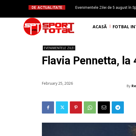
DE ACTUALITATE
Evenimentele Zilei de 5 august în Sp
Mateuț împlinește 
ACASĂ
FOTBAL I
EVENIMENTELE ZILEI
Flavia Pennetta, la 
February 25, 2026
By
Re