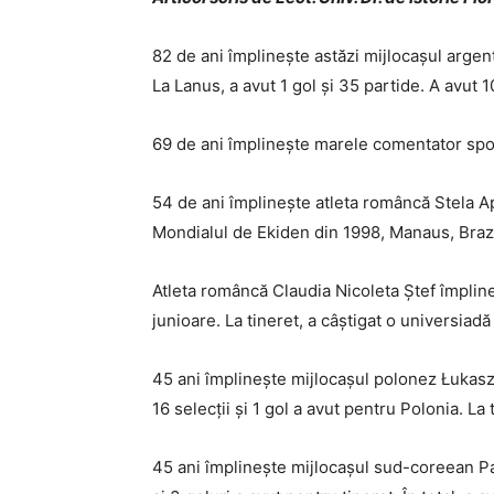
82 de ani împlinește astăzi mijlocașul argent
La Lanus, a avut 1 gol și 35 partide. A avut 1
69 de ani împlinește marele comentator sport
54 de ani împlinește atleta româncă Stela A
Mondialul de Ekiden din 1998, Manaus, Brazil
Atleta româncă Claudia Nicoleta Ștef împline
junioare. La tineret, a câștigat o universia
45 ani împlinește mijlocașul polonez Łukasz 
16 selecții și 1 gol a avut pentru Polonia. La t
45 ani împlinește mijlocașul sud-coreean Par