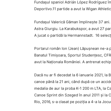
Fundașul spaniol Adrián López Rodríguez împl
Deportivo.11 partide a avut la Wigan Athletic
Fundașul Valerică Găman împlinește 37 ani. A
Astra Giurgiu. La Karabukspor, a avut 27 part
A jucat o partidă la Hermannstadt. 16 selecții
Portarul român Ion (Jean) Lăpușnean ne-a pă
Banatul Timișoara, Sportul Studențesc, CFR B
avut la Naționala României. A antrenat echi
Dacă nu ar fi decedat la 6 ianuarie 2021, la B
canoe până la 21 ani, când după ce un accide
medalia de aur la proba K-1 200 m LTA, la 
Canoe Sprint din Szeged în anul 2011 și la
Rio, 2016, s-a clasat pe poziția a 4-a la Jocu