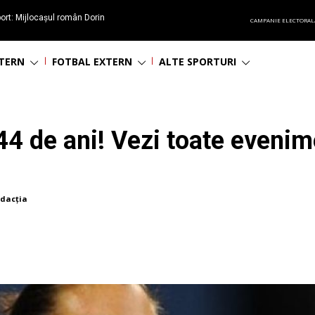
ort: Mijlocașul român Dorin
CAMPANIE ELECTORAL
60 de ani
NTERN
FOTBAL EXTERN
ALTE SPORTURI
44 de ani! Vezi toate evenime
dacția