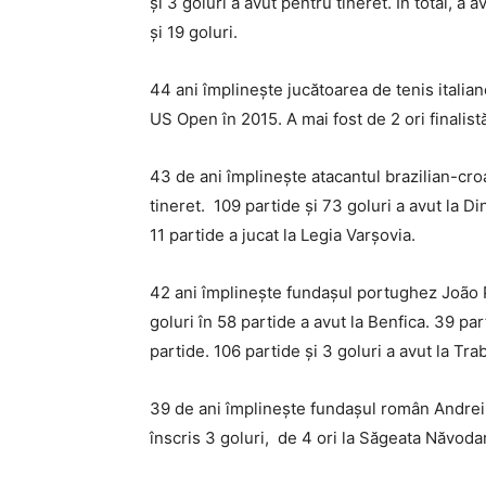
și 3 goluri a avut pentru tineret. În total, a
și 19 goluri.
44 ani împlinește jucătoarea de tenis italia
US Open în 2015. A mai fost de 2 ori finalis
43 de ani împlinește atacantul brazilian-croat
tineret. 109 partide și 73 goluri a avut la D
11 partide a jucat la Legia Varșovia.
42 ani împlinește fundașul portughez João Ped
goluri în 58 partide a avut la Benfica. 39 part
partide. 106 partide și 3 goluri a avut la Tra
39 de ani împlinește fundașul român Andrei I
înscris 3 goluri, de 4 ori la Săgeata Năvodar