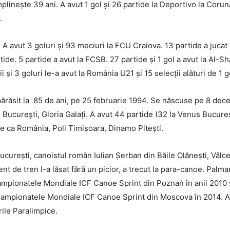
inește 39 ani. A avut 1 gol și 26 partide la Deportivo la Coruna.
.
 avut 3 goluri și 93 meciuri la FCU Craiova. 13 partide a jucat l
ide. 5 partide a avut la FCSB. 27 partide și 1 gol a avut la Al-S
 și 3 goluri le-a avut la România U21 și 15 selecții alături de 1 
răsit la 85 de ani, pe 25 februarie 1994. Se născuse pe 8 dece
ucurești, Gloria Galați. A avut 44 partide (32 la Venus București
pe ca România, Poli Timișoara, Dinamo Pitești.
ucurești, canoistul român Iulian Șerban din Băile Olănești, Vâlcea
nt de tren l-a lăsat fără un picior, a trecut la para-canoe. Palm
Campionatele Mondiale ICF Canoe Sprint din Poznań în anii 2010 
 Campionatele Mondiale ICF Canoe Sprint din Moscova în 2014. A 
rile Paralimpice.