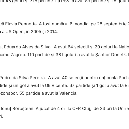
 avut 45 goluri și 318 partide. La PSV, a avut 89 partide și 15 gol
ncă Flavia Pennetta. A fost numărul 6 mondial pe 28 septembrie 2
tă a US Open, în 2005 și 2014.
 Eduardo Alves da Silva. A avut 64 selecții și 29 goluri la Națion
inamo Zagreb. 110 partide și 38 l goluri a avut la Șahtior Donețk. 
ro da Silva Pereira. A avut 40 selecții pentru naționala Portugal
ide și un gol a avut la Gli Vicente. 67 partide și 1 gol a avut la 
bzonspor. 55 partide a avut la Valencia.
onuț Boroștean. A jucat de 4 ori la CFR Cluj, de 23 ori la Unir
i.