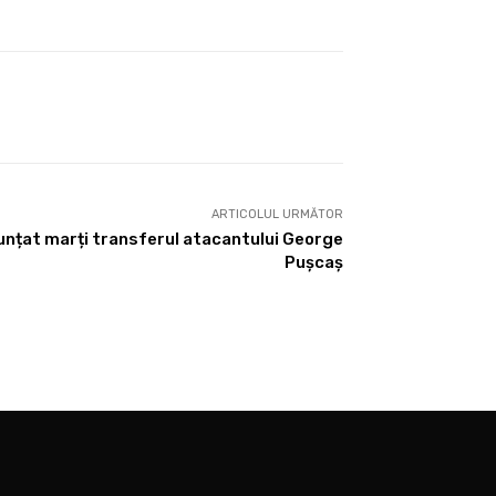
ARTICOLUL URMĂTOR
unțat marți transferul atacantului George
Pușcaș