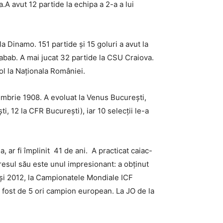
A avut 12 partide la echipa a 2-a a lui
a Dinamo. 151 partide și 15 goluri a avut la
habab. A mai jucat 32 partide la CSU Craiova.
gol la Naționala României.
mbrie 1908. A evoluat la Venus București,
, 12 la CFR București), iar 10 selecții le-a
, ar fi împlinit 41 de ani. A practicat caiac-
aresul său este unul impresionant: a obținut
și 2012, la Campionatele Mondiale ICF
fost de 5 ori campion european. La JO de la