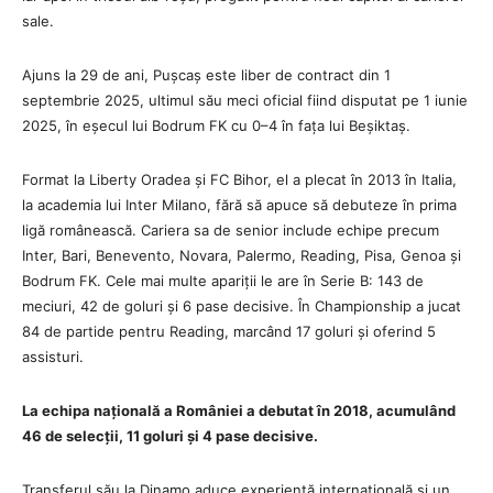
sale.
Ajuns la 29 de ani, Pușcaș este liber de contract din 1
septembrie 2025, ultimul său meci oficial fiind disputat pe 1 iunie
2025, în eșecul lui Bodrum FK cu 0–4 în fața lui Beșiktaș.
Format la Liberty Oradea și FC Bihor, el a plecat în 2013 în Italia,
la academia lui Inter Milano, fără să apuce să debuteze în prima
ligă românească. Cariera sa de senior include echipe precum
Inter, Bari, Benevento, Novara, Palermo, Reading, Pisa, Genoa și
Bodrum FK. Cele mai multe apariții le are în Serie B: 143 de
meciuri, 42 de goluri și 6 pase decisive. În Championship a jucat
84 de partide pentru Reading, marcând 17 goluri și oferind 5
assisturi.
La echipa națională a României a debutat în 2018, acumulând
46 de selecții, 11 goluri și 4 pase decisive.
Transferul său la Dinamo aduce experiență internațională și un