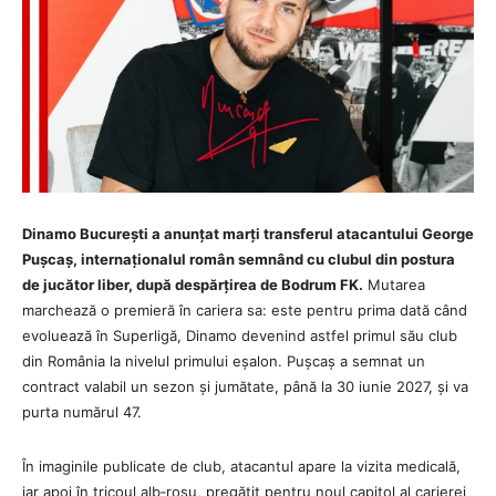
Dinamo București a anunțat marți transferul atacantului George
Pușcaș, internaționalul român semnând cu clubul din postura
de jucător liber, după despărțirea de Bodrum FK.
Mutarea
marchează o premieră în cariera sa: este pentru prima dată când
evoluează în Superligă, Dinamo devenind astfel primul său club
din România la nivelul primului eșalon. Pușcaș a semnat un
contract valabil un sezon și jumătate, până la 30 iunie 2027, și va
purta numărul 47.
În imaginile publicate de club, atacantul apare la vizita medicală,
iar apoi în tricoul alb‑roșu, pregătit pentru noul capitol al carierei