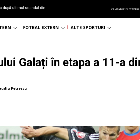
c după ultimul scandal din
CAMPANIE ELECTORAL
t echipă satelit”
NTERN
FOTBAL EXTERN
ALTE SPORTURI
lui Galați în etapa a 11-a d
audiu Petrescu