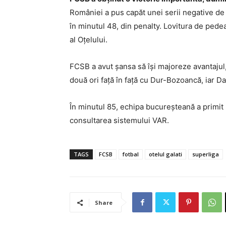
României a pus capăt unei serii negative de 
în minutul 48, din penalty. Lovitura de pede
al Oțelului.
FCSB a avut șansa să își majoreze avantajul, 
două ori față în față cu Dur-Bozoancă, iar Da
În minutul 85, echipa bucureșteană a primit
consultarea sistemului VAR.
TAGS
FCSB
fotbal
otelul galati
superliga
Share