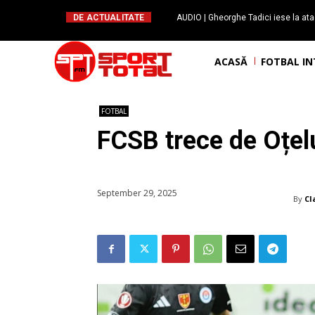
DE ACTUALITATE
AUDIO | Gheorghe Tadici iese la ata
handbal: ”Rapid și-a făcu
ACASĂ
FOTBAL I
FOTBAL
FCSB trece de Oțelu
September 29, 2025
By
Cl