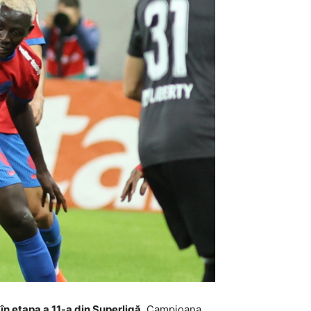
în etapa a 11-a din Superligă.
Campioana