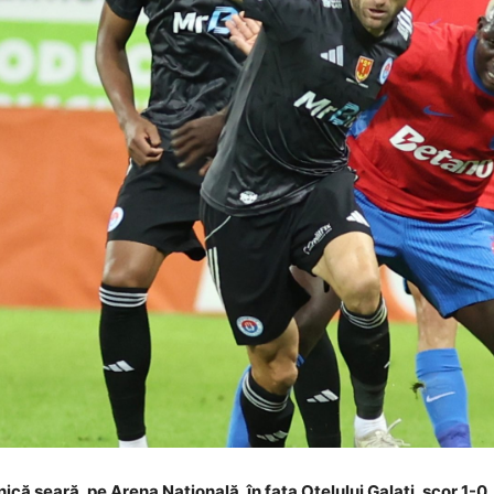
că seară, pe Arena Națională, în fața Oțelului Galați, scor 1-0, 