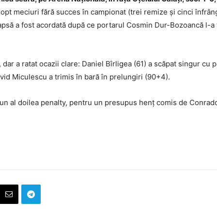
opt meciuri fără succes în campionat (trei remize și cinci înfrân
apsă a fost acordată după ce portarul Cosmin Dur-Bozoancă l-a fau
dar a ratat ocazii clare: Daniel Bîrligea (61) a scăpat singur cu 
vid Miculescu a trimis în bară în prelungiri (90+4).
 un al doilea penalty, pentru un presupus henț comis de Conrado,