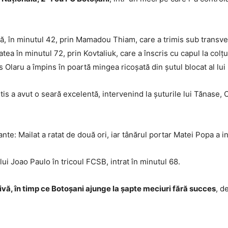
ă, în minutul 42, prin Mamadou Thiam, care a trimis sub transv
tatea în minutul 72, prin Kovtaliuk, care a înscris cu capul la co
s Olaru a împins în poartă mingea ricoșată din șutul blocat al lu
 a avut o seară excelentă, intervenind la șuturile lui Tănase, Ci
e: Mailat a ratat de două ori, iar tânărul portar Matei Popa a in
i Joao Paulo în tricoul FCSB, intrat în minutul 68.
vă, în timp ce Botoșani ajunge la șapte meciuri fără succes
, d