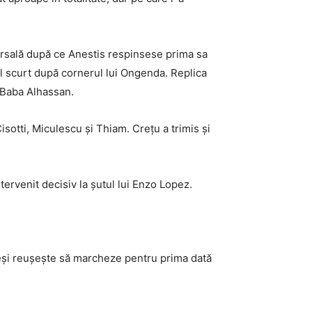
ersală după ce Anestis respinsese prima sa
lțul scurt după cornerul lui Ongenda. Replica
i Baba Alhassan.
sotti, Miculescu și Thiam. Crețu a trimis și
tervenit decisiv la șutul lui Enzo Lopez.
eși reușește să marcheze pentru prima dată