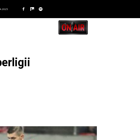
A 2025
erligii