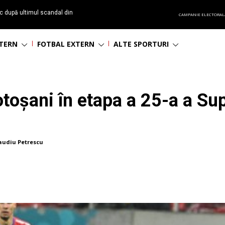
c după ultimul scandal din
CAMPANIE ELECTORAL
t echipă satelit”
NTERN
FOTBAL EXTERN
ALTE SPORTURI
oșani în etapa a 25-a a Sup
audiu Petrescu