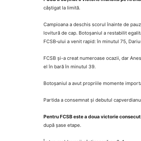
câștigat la limită.
Campioana a deschis scorul înainte de pauz
lovitură de cap. Botoșaniul a restabilit egali
FCSB‑ului a venit rapid: în minutul 75, Dariu
FCSB și-a creat numeroase ocazii, dar Anestis
el în bară în minutul 39.
Botoșaniul a avut propriile momente important
Partida a consemnat și debutul capverdianulu
Pentru FCSB este a doua victorie consecuti
după șase etape.