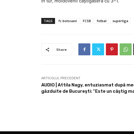
În tur, moldovenii câștigaseră cu 3–1.
TAGS
fc botosani
FCSB
fotbal
superliga
Share
ARTICOLUL PRECEDENT
AUDIO | Attila Nagy, entuziasmat după mec
găzduite de București: “Este un câștig ma