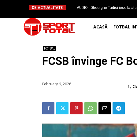
DE ACTUALITATE
AUDIO | Gheorghe Tadici iese la ata
handbal: ”Rapid și-a făcu
ACASĂ
FOTBAL I
FOTBAL
FCSB învinge FC Bot
February 6, 2026
By
Cl