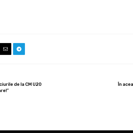
iurile de la CM U20
În ace
re!”