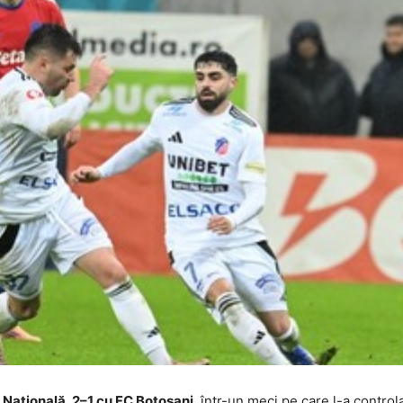
 Națională, 2–1 cu FC Botoșani
, într-un meci pe care l-a controla