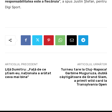
responsabilitatea este a fiecăruia”
, a spus Justin Ștefan, pentru
Digi Sport.
ARTICOLUL PRECEDENT
ARTICOLUL URMĂTOR
Liță Dumitru: ,,Față de ce
Turneu tare la Cluj-Napoca!
știam eu, naționala a arătat
Garbine Muguruza, dublă
ceva mai bine”
câștigătoare de Grand Slam,
a primit wild card la
Transylvania Open