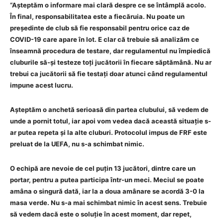
“Așteptăm o informare mai clară despre ce se întâmplă acolo.
În final, responsabilitatea este a fiecăruia. Nu poate un
președinte de club să fie responsabil pentru orice caz de
COVID-19 care apare în lot. E clar că trebuie să analizăm ce
înseamnă procedura de testare, dar regulamentul nu împiedică
cluburile să-și testeze toți jucătorii în fiecare săptămână. Nu ar
trebui ca jucătorii să fie testați doar atunci când regulamentul
impune acest lucru.
Așteptăm o anchetă serioasă din partea clubului, să vedem de
unde a pornit totul, iar apoi vom vedea dacă această situație s-
ar putea repeta și la alte cluburi. Protocolul impus de FRF este
preluat de la UEFA, nu s-a schimbat nimic.
O echipă are nevoie de cel puțin 13 jucători, dintre care un
portar, pentru a putea participa într-un meci. Meciul se poate
amâna o singură dată, iar la a doua amânare se acordă 3-0 la
masa verde. Nu s-a mai schimbat nimic în acest sens. Trebuie
să vedem dacă este o soluție în acest moment, dar repet,