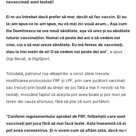
nevaccinați sunt testați!
Ei m-au întrebat dacă prefer să mor, decât să fac vaccin. Și eu
le-am spus ce le-am spus, nu vă mai zic vouă acum… Așa cum
Ilie Dumitrescu ne ura nouă sănătate, așa vă urez și eu sănătate
tuturor vaccinaților. Numai că peste doi ani o să vedem noi
cine, cui o să mai ureze sănătate. Eu mă feresc de vaccinați,
stau la trei metri de ei! O să vedem noi peste doi ani”
, a spus
Gigi Becali, la DigiSport.
Totodată, patronul roș-albaștrilor a cerut zilele trecute
modificarea protocolului FRF și LPF, prin care jucătorii vaccinați
sau trecuți prin boală au drept de joc fără a mai fi nevoiți să fie
testați, invocând faptul că aceștia pot avea boala și pot muri pe
teren din cauza efortului, fără să știe că sunt purtători.
“Conform regulamentului aprobat de FRF, fotbaliștii care sunt
vaccinați pot juca fără să mai facă teste. Asta înseamnă că ei
pot avea coronavirus. Și n-avem cum să aflăm asta, dacă nu-i