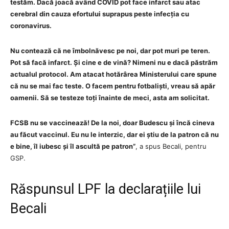
testăm. Dacă joacă având COVID pot face infarct sau atac
cerebral din cauza efortului suprapus peste infecția cu
coronavirus.
Nu contează că ne îmbolnăvesc pe noi, dar pot muri pe teren.
Pot să facă infarct. Și cine e de vină? Nimeni nu e dacă păstrăm
actualul protocol. Am atacat hotărârea Ministerului care spune
că nu se mai fac teste. O facem pentru fotbaliști, vreau să apăr
oamenii. Să se testeze toți înainte de meci, asta am solicitat.
FCSB nu se vaccinează! De la noi, doar Budescu și încă cineva
au făcut vaccinul. Eu nu le interzic, dar ei știu de la patron că nu
e bine, îl iubesc și îl ascultă pe patron”
, a spus Becali, pentru
GSP.
Răspunsul LPF la declarațiile lui
Becali