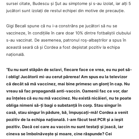
sursei citate, Budescu și Șut au simptome și s-au izolat, iar alți 5
jucători sunt izolați de restul echipei din motive de precauție.
Gigi Becali spune că nu i-a constrâns pe jucători să nu se
vaccineze, în condițiile în care doar 10% dintre fotbaliștii clubului
s-au vaccinat. De asemenea, patronul roș-albaștrilor a spus în
această seară că și Cordea a fost depistat pozitiv la echipa
națională.
“Eu nu sunt stăpân de sclavi, fiecare face ce vrea, eu nu pot să-
i oblig! Jucătorii mi-au cerut părerea! Am spus eu la televizor
că decât să mă vaccinez, mai bine primesc un glonț în cap. Nu
vreau să fac propagandă anti-vaccin. Oamenii fac ce vor, dar
au înțeles că eu nu mă vaccinez. Nu există nicăieri, nu te poate
obliga nimeni să-ți bagi o substanță în corp. Stau singur în
casă, stau singur în pădure, bă, împușcați-mă! Cordea a venit
pozitiv de la echipa națională. I-am făcut test PCR și a ieșit
pozitiv. Dacă cei care au vaccin nu sunt testați și joacă, iar
cineva se îmbolnăvește și moare, cine răspunde? Cei