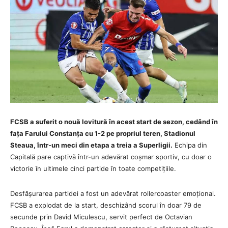
FCSB a suferit o nouă lovitură în acest start de sezon, cedând în
fața Farului Constanța cu 1-2 pe propriul teren, Stadionul
Steaua, într-un meci din etapa a treia a Superligii.
Echipa din
Capitală pare captivă într-un adevărat coșmar sportiv, cu doar o
victorie în ultimele cinci partide în toate competițiile.
Desfășurarea partidei a fost un adevărat rollercoaster emoțional.
FCSB a explodat de la start, deschizând scorul în doar 79 de
secunde prin David Miculescu, servit perfect de Octavian