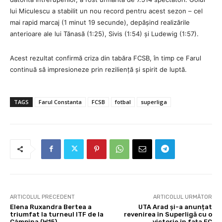
lui Miculescu a stabilit un nou record pentru acest sezon – cel
mai rapid marcaj (1 minut 19 secunde), depășind realizările
anterioare ale lui Tănasă (1:25), Sivis (1:54) și Ludewig (1:57).
Acest rezultat confirmă criza din tabăra FCSB, în timp ce Farul
continuă să impresioneze prin reziliență și spirit de luptă.
TAGS
Farul Constanta
FCSB
fotbal
superliga
ARTICOLUL PRECEDENT
ARTICOLUL URMĂTOR
Elena Ruxandra Bertea a
UTA Arad și-a anunțat
triumfat la turneul ITF de la
revenirea în Superligă cu o
Câmpina (W15)
victorie în fața FC