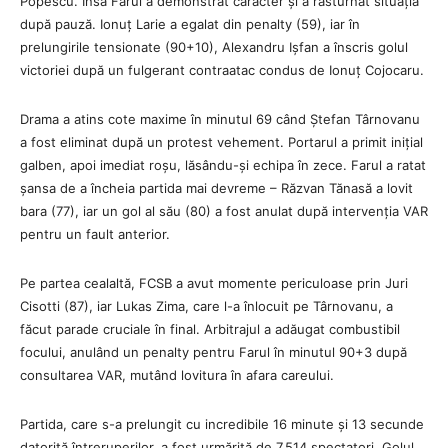
Popescu. Însă Farul a demonstrat caracter și a răsturnat situația
după pauză. Ionuț Larie a egalat din penalty (59), iar în
prelungirile tensionate (90+10), Alexandru Ișfan a înscris golul
victoriei după un fulgerant contraatac condus de Ionuț Cojocaru.
Drama a atins cote maxime în minutul 69 când Ștefan Târnovanu
a fost eliminat după un protest vehement. Portarul a primit inițial
galben, apoi imediat roșu, lăsându-și echipa în zece. Farul a ratat
șansa de a încheia partida mai devreme – Răzvan Tănasă a lovit
bara (77), iar un gol al său (80) a fost anulat după intervenția VAR
pentru un fault anterior.
Pe partea cealaltă, FCSB a avut momente periculoase prin Juri
Cisotti (87), iar Lukas Zima, care l-a înlocuit pe Târnovanu, a
făcut parade cruciale în final. Arbitrajul a adăugat combustibil
focului, anulând un penalty pentru Farul în minutul 90+3 după
consultarea VAR, mutând lovitura în afara careului.
Partida, care s-a prelungit cu incredibile 16 minute și 13 secunde
datorită întreruperilor, a fost urmărită de 7.514 spectatori. Golul