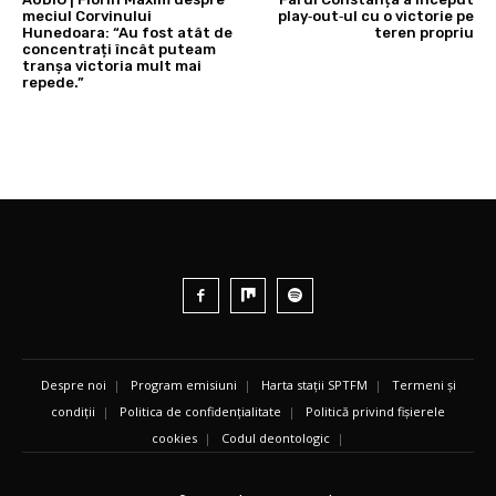
meciul Corvinului
play‑out‑ul cu o victorie pe
Hunedoara: “Au fost atât de
teren propriu
concentrați încât puteam
tranșa victoria mult mai
repede.”
Despre noi
|
Program emisiuni
|
Harta stații SPTFM
|
Termeni și
condiții
|
Politica de confidențialitate
|
Politică privind fișierele
cookies
|
Codul deontologic
|