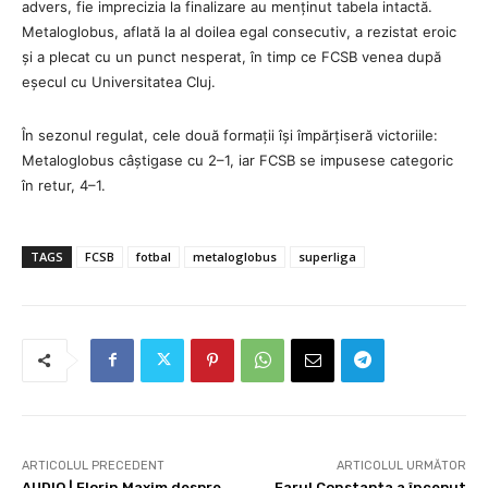
advers, fie imprecizia la finalizare au menținut tabela intactă.
Metaloglobus, aflată la al doilea egal consecutiv, a rezistat eroic
și a plecat cu un punct nesperat, în timp ce FCSB venea după
eșecul cu Universitatea Cluj.
În sezonul regulat, cele două formații își împărțiseră victoriile:
Metaloglobus câștigase cu 2–1, iar FCSB se impusese categoric
în retur, 4–1.
TAGS
FCSB
fotbal
metaloglobus
superliga
ARTICOLUL PRECEDENT
ARTICOLUL URMĂTOR
AUDIO | Florin Maxim despre
Farul Constanța a început