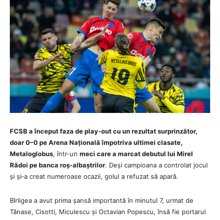
FCSB a început faza de play‑out cu un rezultat surprinzător,
doar 0–0 pe Arena Națională împotriva ultimei clasate,
Metaloglobus
, într-un
meci care a marcat debutul lui Mirel
Rădoi pe banca roș‑albaștrilor
. Deși campioana a controlat jocul
și și‑a creat numeroase ocazii, golul a refuzat să apară.
Bîrligea a avut prima șansă importantă în minutul 7, urmat de
Tănase, Cisotti, Miculescu și Octavian Popescu, însă fie portarul