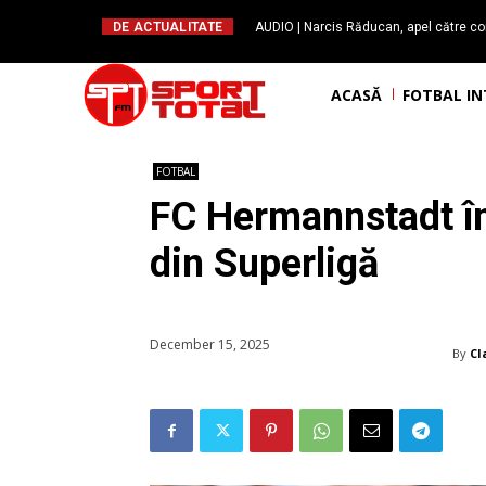
DE ACTUALITATE
AUDIO | Narcis Răducan, apel către co
spus stop!”. Măsurile care pot rev
ACASĂ
FOTBAL I
FOTBAL
FC Hermannstadt în
din Superligă
December 15, 2025
By
Cl