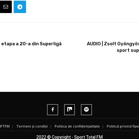
 etapa a 20-a din Superligă
AUDIO | Zsolt Gyöngyös
sport sup
 SPTFM
|
Termeni și condiții
|
Politica de confidențialitate
|
Politică privind fiș
2022 © Copyright - Sport Total FM