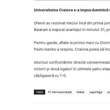
Universitatea Craiova s-a impus duminică s
Oltenii au rezolvat meciul încă din prima ju
Baiaram a majorat avantajul în minutul 31, p
Pentru gazde, aflate la primul meci cu Dorin
Pavlo Isenko a respins. Craiova putea să înch
Istoricul confruntărilor directe consemneaz
victorii și două egaluri în ultimele patru etap
câștigaseră cu 1-0.
TAGS
FC Hermannstadt
fotbal
superliga
u