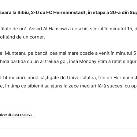
eara la Sibiu, 2-0 cu FC Hermannstadt, în etapa a 20-a din Su
mătate de oră: Assad Al Hamlawi a deschis scorul în minutul 15, 
rofitând de un corner.
el Munteanu pe bancă, cea mai mare ocazie a venit în minutul 51
idă partida cu un al treilea gol, însă Monday Etim a ratat singur
ă 14 meciuri: nouă câștigate de Universitatea, trei de Hermann
e, în timp ce sibienii au ajuns la zece meciuri fără succes, cu opt 
niversitatea craiova