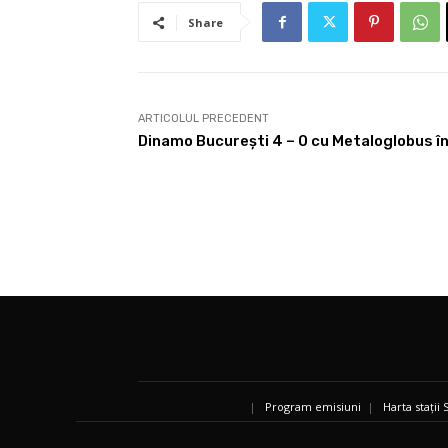
Share
ARTICOLUL PRECEDENT
Dinamo București 4 – 0 cu Metaloglobus în
|
Program emisiuni
|
Harta stații