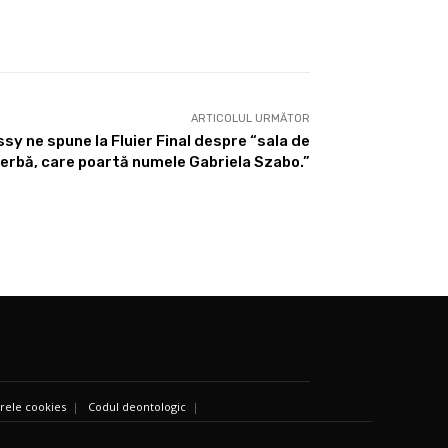
ARTICOLUL URMĂTOR
sy ne spune la Fluier Final despre “sala de
erbă, care poartă numele Gabriela Szabo.”
ierele cookies
|
Codul deontologic
|