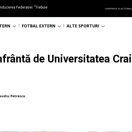
nducerea Federației: ”Trebuie
CAMPANIE ELECTORAL
oluționa fotbalul românesc
NTERN
FOTBAL EXTERN
ALTE SPORTURI
frântă de Universitatea Crai
audiu Petrescu