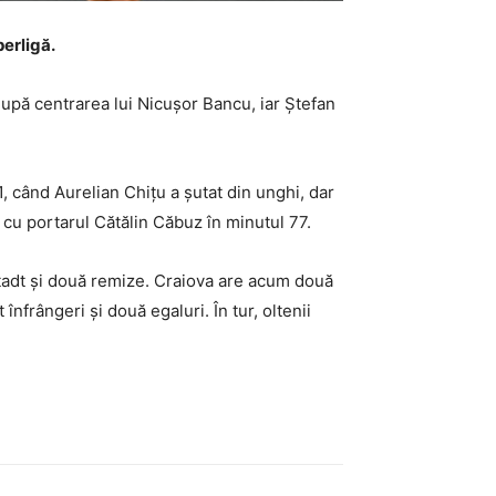
perligă.
după centrarea lui Nicușor Bancu, iar Ștefan
, când Aurelian Chițu a șutat din unghi, dar
 cu portarul Cătălin Căbuz în minutul 77.
stadt și două remize. Craiova are acum două
înfrângeri și două egaluri. În tur, oltenii