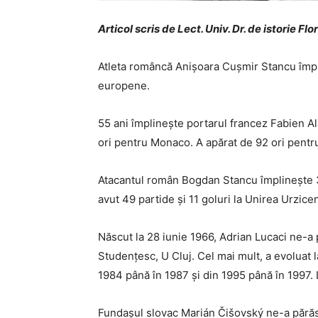
Articol scris de Lect. Univ. Dr. de istorie Fl
Atleta româncă Anișoara Cușmir Stancu împli
europene.
55 ani împlinește portarul francez Fabien Al
ori pentru Monaco. A apărat de 92 ori pentru
Atacantul român Bogdan Stancu împlinește 39 
avut 49 partide și 11 goluri la Unirea Urzicen
Născut la 28 iunie 1966, Adrian Lucaci ne-a 
Studențesc, U Cluj. Cel mai mult, a evoluat 
1984 până în 1987 și din 1995 până în 1997. 
Fundașul slovac Marián Čišovský ne-a părăsit