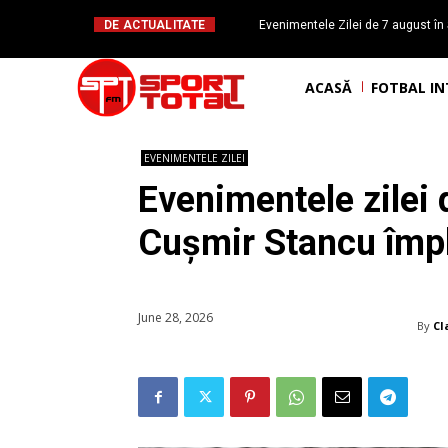
DE ACTUALITATE
Evenimentele Zilei de 7 august în 
românesc Octavian Morariu
ACASĂ
FOTBAL I
EVENIMENTELE ZILEI
Evenimentele zilei 
Cușmir Stancu împl
June 28, 2026
By
Cl