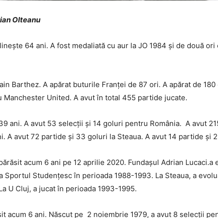
orian Olteanu
nește 64 ani. A fost medaliată cu aur la JO 1984 și de două ori 
ain Barthez. A apărat buturile Franței de 87 ori. A apărat de 18
 Manchester United. A avut în total 455 partide jucate.
ani. A avut 53 selecții și 14 goluri pentru România. A avut 215 p
i. A avut 72 partide și 33 goluri la Steaua. A avut 14 partide și 2
părăsit acum 6 ani pe 12 aprilie 2020. Fundașul Adrian Lucaci.a
la Sportul Studențesc în perioada 1988-1993. La Steaua, a evolua
La U Cluj, a jucat în perioada 1993-1995.
 acum 6 ani. Născut pe 2 noiembrie 1979, a avut 8 selecții pentr