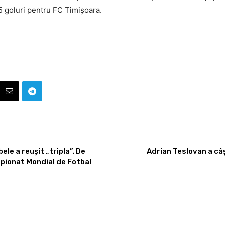
 5 goluri pentru FC Timișoara.
le a reușit „tripla”. De
Adrian Teslovan a câș
mpionat Mondial de Fotbal