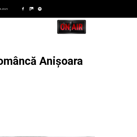
A 2025
 româncă Anișoara