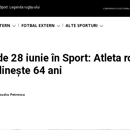
Sport: Legenda rugby-ului
CAMPANIE ELECTORAL
 împlinește 65 ani
NTERN
FOTBAL EXTERN
ALTE SPORTURI
de 28 iunie în Sport: Atleta
inește 64 ani
audiu Petrescu