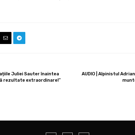
iile Juliei Sauter înaintea
AUDIO | Alpinistul Adria
uă rezultate extraordinare!”
munte