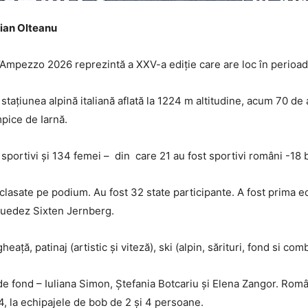
orian Olteanu
’Ampezzo 2026 reprezintă a XXV-a ediție care are loc în perioad
tațiunea alpină italiană aflată la 1224 m altitudine, acum 70 de 
mpice de Iarnă.
 sportivi și 134 femei – din care 21 au fost sportivi români -18 b
 clasate pe podium. Au fost 32 state participante. A fost prima e
 suedez Sixten Jernberg.
ță, patinaj (artistic și viteză), ski (alpin, sărituri, fond si com
 fond – Iuliana Simon, Ștefania Botcariu și Elena Zangor. Români
14, la echipajele de bob de 2 și 4 persoane.