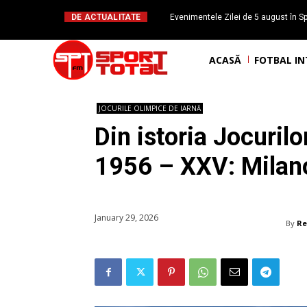
DE ACTUALITATE
Evenimentele Zilei de 5 august în Sp
Mateuț împlinește 
ACASĂ
FOTBAL I
JOCURILE OLIMPICE DE IARNĂ
Din istoria Jocuril
1956 – XXV: Milan
January 29, 2026
By
Re