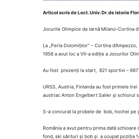
Articol scris de Lect. Univ. Dr. de istorie Fl
Jocurile Olimpice de Iarnă Milano-Cortina d
La „Perla Dolomiților” – Cortina d’Ampezzo, s
1956 a avut loc a VII-a ediție a Jocurilor Oli
Au fost prezenți la start, 821 sportivi – 687
URSS, Austria, Finlanda au fost primele trei
austriac Anton Engelbert Sailer și schiorul
S-a concurat la probele de bob, hochei pe ghea
România a avut pentru prima dată schioare de
fond, ski sărituri și bob și a ocupat poziția 