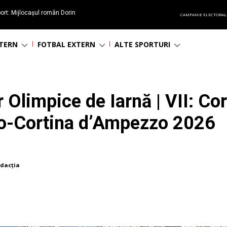
ort: Mijlocașul român Dorin
CAMPANIE ELECTORAL
60 de ani
NTERN
FOTBAL EXTERN
ALTE SPORTURI
or Olimpice de Iarnă | VII: C
o-Cortina d’Ampezzo 2026
dacția