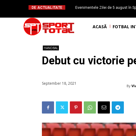
DE ACTUALITATE
Evenimentele Zilei de 5 august în Sp
Mateuț împlinește 
ACASĂ
FOTBAL I
HANDBAL
Debut cu victorie 
September 18, 2021
By
Vl