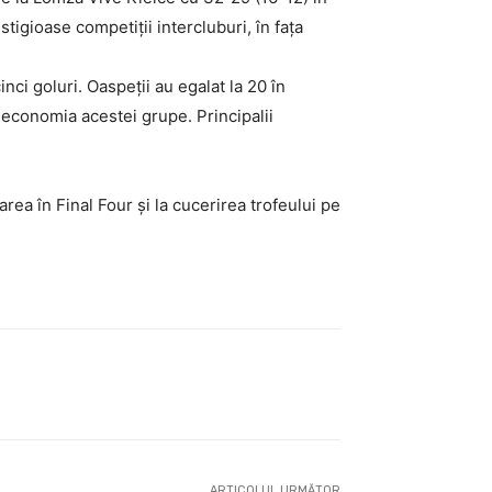
tigioase competiții intercluburi, în fața
nci goluri. Oaspeții au egalat la 20 în
n economia acestei grupe. Principalii
rea în Final Four și la cucerirea trofeului pe
ARTICOLUL URMĂTOR