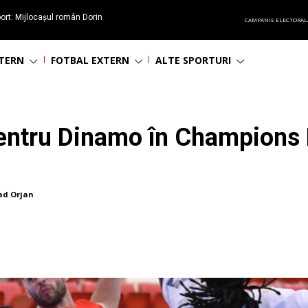
ort: Mijlocașul român Dorin
CAMPANIE ELECTORAL
60 de ani
NTERN
FOTBAL EXTERN
ALTE SPORTURI
pentru Dinamo în Champions
ad Orjan