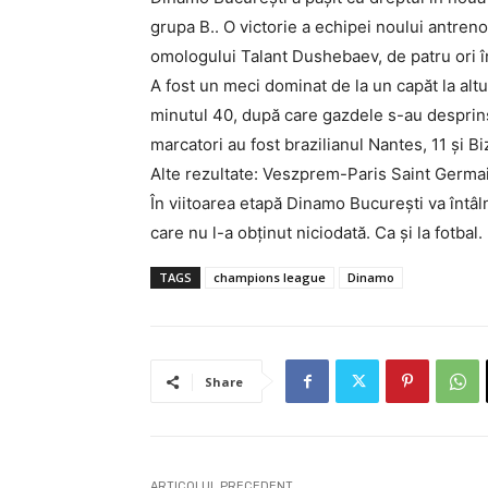
grupa B.. O victorie a echipei noului antreno
omologului Talant Dushebaev, de patru ori în
A fost un meci dominat de la un capăt la altu
minutul 40, după care gazdele s-au desprins 
marcatori au fost brazilianul Nantes, 11 și Bi
Alte rezultate: Veszprem-Paris Saint Germa
În viitoarea etapă Dinamo București va întâln
care nu l-a obținut niciodată. Ca și la fotbal.
TAGS
champions league
Dinamo
Share
ARTICOLUL PRECEDENT