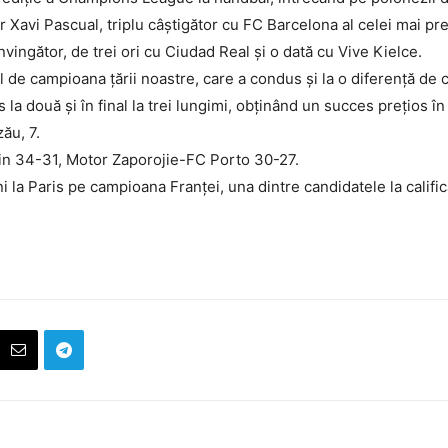
r Xavi Pascual, triplu câștigător cu FC Barcelona al celei mai pres
vingător, de trei ori cu Ciudad Real și o dată cu Vive Kielce.
l de campioana țării noastre, care a condus și la o diferență de ci
la două și în final la trei lungimi, obținând un succes prețios î
zău, 7.
in 34-31, Motor Zaporojie-FC Porto 30-27.
i la Paris pe campioana Franței, una dintre candidatele la califica