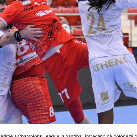
 ediție a Champions League la handbal, întrecând pe polonezii d