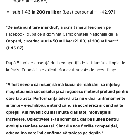
mondial – 46.86)
sub 1:43 la 200 m liber
(best personal – 1:42.97)
“
De asta sunt tare mândru!
“, a scris tânărul fenomen pe
Facebook, după ce a dominat Campionatele Naționale de la
Otopeni, cucerind
aur la 50 m liber (21.83) și 200 m liber**
(1:45.07).
După 8 luni de absență de la competiții de la triumful olimpic de
la Paris, Popovici a explicat că a avut nevoie de acest timp:
“
A fost nevoie să respir, să mă bucur de realizări, să înțeleg
magnitudinea succesului și să regăsesc motivul profund pentru
care fac asta. Performanța adevărată nu e doar antrenamente
și timpi – e echilibru, e știind când să accelerezi și când să te
oprești. Am revenit cu mai multă claritate, motivație și
încredere. Obiectivele s-au schimbat, dar pasiunea pentru
evoluție rămâne aceeași. Simt din nou fioriile competiției,
adrenalina care îmi confirmă că trăiesc pe deplin.”