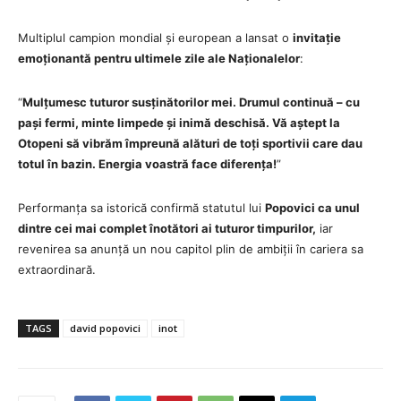
Multiplul campion mondial și european a lansat o
invitație
emoționantă pentru ultimele zile ale Naționalelor
:
“
Mulțumesc tuturor susținătorilor mei. Drumul continuă – cu
pași fermi, minte limpede și inimă deschisă. Vă aștept la
Otopeni să vibrăm împreună alături de toți sportivii care dau
totul în bazin. Energia voastră face diferența!
”
Performanța sa istorică confirmă statutul lui
Popovici ca unul
dintre cei mai complet înotători ai tuturor timpurilor,
iar
revenirea sa anunță un nou capitol plin de ambiții în cariera sa
extraordinară.
TAGS
david popovici
inot