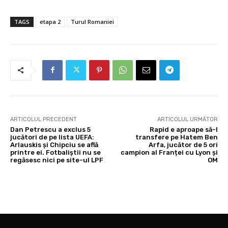
TAGS
etapa 2
Turul Romaniei
ARTICOLUL PRECEDENT
ARTICOLUL URMĂTOR
Dan Petrescu a exclus 5
Rapid e aproape să-l
jucători de pe lista UEFA:
transfere pe Hatem Ben
Arlauskis și Chipciu se află
Arfa, jucător de 5 ori
printre ei. Fotbaliștii nu se
campion al Franței cu Lyon și
regăsesc nici pe site-ul LPF
OM