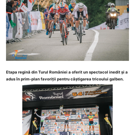
Etapa regină din Turul României a oferit un spectacol inedit și a
adus în prim-plan favoriții pentru câștigarea tricoului galben.