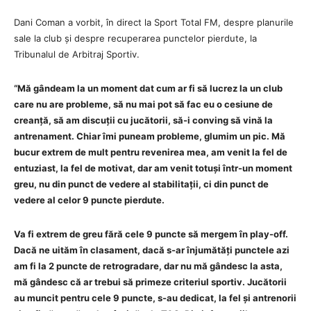
Dani Coman a vorbit, în direct la Sport Total FM, despre planurile
sale la club și despre recuperarea punctelor pierdute, la
Tribunalul de Arbitraj Sportiv.
“Mă gândeam la un moment dat cum ar fi să lucrez la un club
care nu are probleme, să nu mai pot să fac eu o cesiune de
creanță, să am discuții cu jucătorii, să-i conving să vină la
antrenament. Chiar îmi puneam probleme, glumim un pic. Mă
bucur extrem de mult pentru revenirea mea, am venit la fel de
entuziast, la fel de motivat, dar am venit totuși într-un moment
greu, nu din punct de vedere al stabilitații, ci din punct de
vedere al celor 9 puncte pierdute.
Va fi extrem de greu fără cele 9 puncte să mergem în play-off.
Dacă ne uităm în clasament, dacă s-ar înjumătăți punctele azi
am fi la 2 puncte de retrogradare, dar nu mă gândesc la asta,
mă gândesc că ar trebui să primeze criteriul sportiv. Jucătorii
au muncit pentru cele 9 puncte, s-au dedicat, la fel și antrenorii