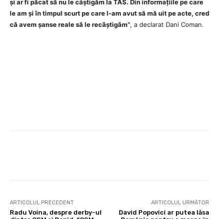
și ar fi păcat să nu le câștigăm la TAS. Din informațiile pe care
le am și în timpul scurt pe care l-am avut să mă uit pe acte, cred
că avem șanse reale să le recâștigăm”
, a declarat Dani Coman.
ARTICOLUL PRECEDENT
ARTICOLUL URMĂTOR
Radu Voina, despre derby-ul
David Popovici ar putea lăsa