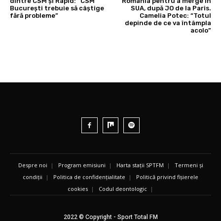
dintre CSM și Rapid: “CSM
România pentru a merge în
București trebuie să câștige
SUA, după JO de la Paris.
fără probleme”
Camelia Potec: “Totul
depinde de ce va întâmpla
acolo”
Despre noi
|
Program emisiuni
|
Harta stații SPTFM
|
Termeni și
condiții
|
Politica de confidențialitate
|
Politică privind fișierele
cookies
|
Codul deontologic
|
2022 © Copyright - Sport Total FM