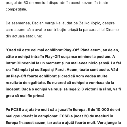
pragul de 60 de meciuri disputate în acest sezon, în toate
competițiile.
De asemenea, Dacian Varga l-a lăudat pe Zeljko Kopic, despre
care spune că a avut o contribuție uriașă la parcursul lui Dinamo
din actuala stagiune:
“Cred că este cel mai echilibrat Play-Off. Până acum, an de an,
câte o echipă intra în Play-Off cu șanse minime la podium. A
intrat Clinceniul la un moment și nu mai avea nicio șansă. La fel
s-a întâmplat și cu Sepsi și Farul. Acum, toate sunt acolo. Văd
un Play-Off foarte echilibrat și cred că vom vedea multe
rezultate de egalitate. Eu nu cred că echipele vor risca de la
început. Dacă o echipă va reuși să lege 2-3 victorii la rând, va fi
greu să mai fie prinsă.
Pe FCSB a ajutat-o mult că a jucat în Europa. E de 10.000 de ori
mai greu decât în campionat. FCSB a jucat 20 de meciuri în
Europa în acest sezon, iar asta o ajută foarte mult. Vor ajunge la