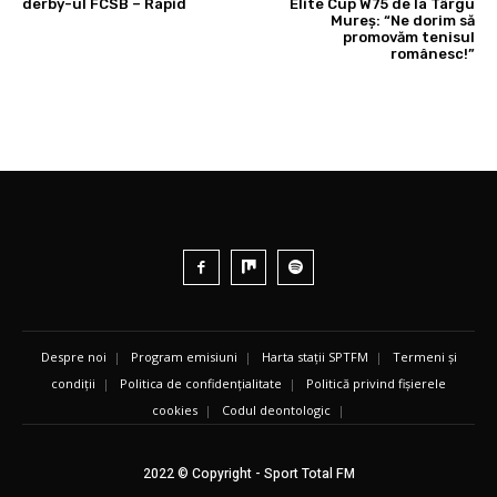
derby-ul FCSB – Rapid
Elite Cup W75 de la Târgu
Mureș: “Ne dorim să
promovăm tenisul
românesc!”
Despre noi
|
Program emisiuni
|
Harta stații SPTFM
|
Termeni și
condiții
|
Politica de confidențialitate
|
Politică privind fișierele
cookies
|
Codul deontologic
|
2022 © Copyright - Sport Total FM