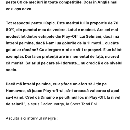
peste 60 de meciuri în toate competițiile. Doar în Anglia mai
vezi așa ceva.
Tot respectul pentru Kopic. Este meritul lui în proporție de 70-
80%, din punctul meu de vedere. Lotul e modest. Are cel mai
modest lot dintre echipele din Play-Off. Lui Selmani, dacă mă
întrebi pe mine, dacă i-am lua golurile de la 11 metri… cu câte
goluri ar rămâne? Ca alergare n-ai ce să-i reproșezi. E un băiat
exemplar. Dar la ce pretenții are în momentul de față, nu cred
că merită. Salariul pe care și-l dorește… nu cred că e de nivelul
acela.
Dacă mă întrebi pe mine, eu aș face un efort să-l țin pe
Homawoo, să joace Play-off-ul, să-i crească valoarea și apoi
să-l vând. Cred că Dinamo e pe ultimul loc în Play-Off, la nivel
de salarii.”
, a spus Dacian Varga, la Sport Total FM.
Ascultă aici interviul integral: