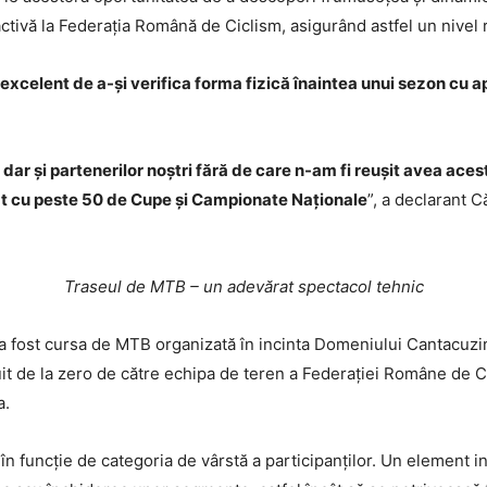
activă la Federația Română de Ciclism, asigurând astfel un nivel r
ej excelent de a-și verifica forma fizică înaintea unui sezon cu 
dar și partenerilor noștri fără de care n-am fi reușit avea ac
at cu peste 50 de Cupe și Campionate Naționale
”, a declarant 
Traseul de MTB – un adevărat spectacol tehnic
i a fost cursa de MTB organizată în incinta Domeniului Cantacuzi
uit de la zero de către echipa de teren a Federației Române de C
a.
 în funcție de categoria de vârstă a participanților. Un element i