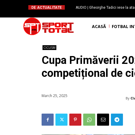
DE ACTUALITATE
AUDIO | Gheorghe Tadici iese la ata
handbal: ”Rapid și-a făcu
ACASĂ
FOTBAL I
CICLISM
Cupa Primăverii 2025
competițional de c
March 25, 2025
By
Cl