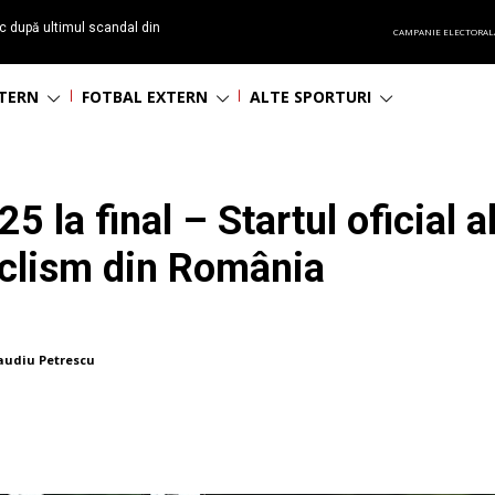
c după ultimul scandal din
CAMPANIE ELECTORAL
t echipă satelit”
NTERN
FOTBAL EXTERN
ALTE SPORTURI
 la final – Startul oficial a
iclism din România
audiu Petrescu