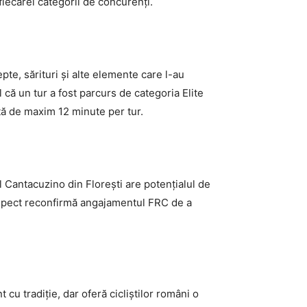
fiecărei categorii de concurenți.
epte, sărituri și alte elemente care l-au
 că un tur a fost parcurs de categoria Elite
ă de maxim 12 minute per tur.
 Cantacuzino din Florești are potențialul de
aspect reconfirmă angajamentul FRC de a
u tradiție, dar oferă cicliștilor români o