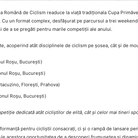
 Română de Ciclism readuce la viață tradiționala Cupa Primăver
 Cu un format complex, desfășurat pe parcursul a trei weekend
și de a se pregăti pentru marile competiții ale anului.
te, acoperind atât disciplinele de ciclism pe șosea, cât și de mo
nul Roșu, București)
onul Roșu, București)
acuzino, Florești, Prahova)
onul Roșu, București)
etiție dedicată atât cicliștilor de elită, cât și celor mai tineri spo
ormanță pentru cicliștii consacrați, ci și o rampă de lansare pen
u-le acestora oportunitatea de a descoperi frumusețea și dinamic