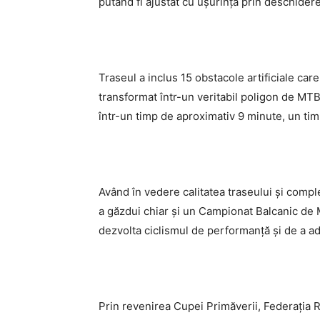
putând fi ajustat cu ușurință prin deschider
Traseul a inclus 15 obstacole artificiale care 
transformat într-un veritabil poligon de MTB 
într-un timp de aproximativ 9 minute, un t
Având în vedere calitatea traseului și comp
a găzdui chiar și un Campionat Balcanic de
dezvolta ciclismul de performanță și de a ad
Prin revenirea Cupei Primăverii, Federația R