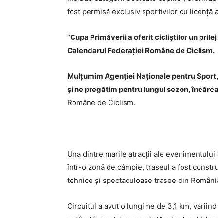
fost permisă exclusiv sportivilor cu licență 
“
Cupa Primăverii a oferit cicliștilor un pril
Calendarul Federației Române de Ciclism.
Mulțumim Agenției Naționale pentru Sport, 
și ne pregătim pentru lungul sezon, încărc
Române de Ciclism.
Una dintre marile atracții ale evenimentulu
într-o zonă de câmpie, traseul a fost constr
tehnice și spectaculoase trasee din Români
Circuitul a avut o lungime de 3,1 km, variind