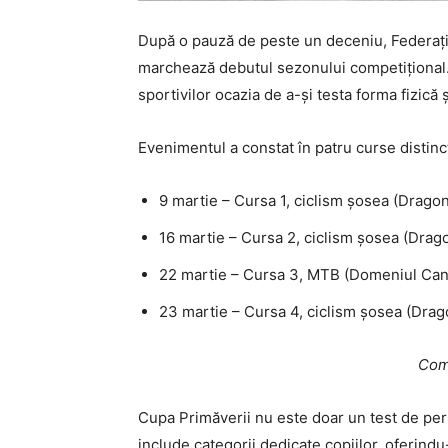
După o pauză de peste un deceniu, Federația
marchează debutul sezonului competițional.
sportivilor ocazia de a-și testa forma fizică 
Evenimentul a constat în patru curse distinc
9 martie – Cursa 1, ciclism șosea (Drago
16 martie – Cursa 2, ciclism șosea (Drag
22 martie – Cursa 3, MTB (Domeniul Cant
23 martie – Cursa 4, ciclism șosea (Drag
Comp
Cupa Primăverii nu este doar un test de perf
include categorii dedicate copiilor, oferind