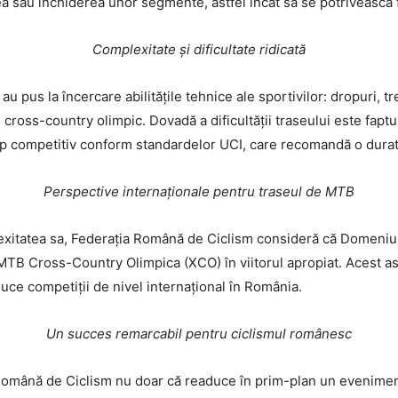
ea sau închiderea unor segmente, astfel încât să se potrivească 
Complexitate și dificultate ridicată
au pus la încercare abilitățile tehnice ale sportivilor: dropuri, tr
cross-country olimpic. Dovadă a dificultății traseului este faptul
imp competitiv conform standardelor UCI, care recomandă o durat
Perspective internaționale pentru traseul de MTB
lexitatea sa, Federația Română de Ciclism consideră că Domeniul
 MTB Cross-Country Olimpica (XCO) în viitorul apropiat. Acest 
uce competiții de nivel internațional în România.
Un succes remarcabil pentru ciclismul românesc
omână de Ciclism nu doar că readuce în prim-plan un eveniment c