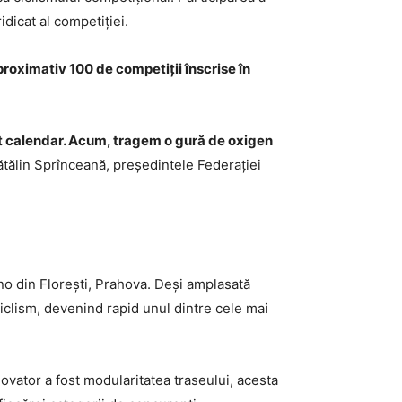
idicat al competiției.
aproximativ 100 de competiții înscrise în
est calendar. Acum, tragem o gură de oxigen
Cătălin Sprînceană, președintele Federației
no din Florești, Prahova. Deși amplasată
iclism, devenind rapid unul dintre cele mai
novator a fost modularitatea traseului, acesta