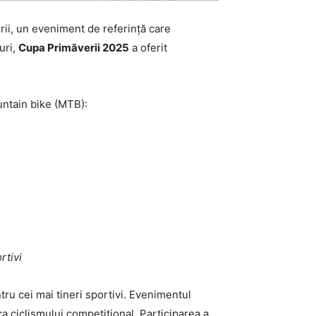
ii, un eveniment de referință care
uri,
Cupa Primăverii 2025
a oferit
untain bike (MTB):
rtivi
tru cei mai tineri sportivi. Evenimentul
a ciclismului competițional. Participarea a