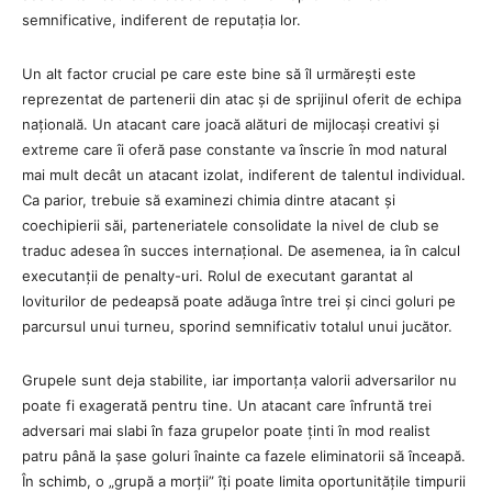
semnificative, indiferent de reputația lor.
Un alt factor crucial pe care este bine să îl urmărești este
reprezentat de partenerii din atac și de sprijinul oferit de echipa
națională. Un atacant care joacă alături de mijlocași creativi și
extreme care îi oferă pase constante va înscrie în mod natural
mai mult decât un atacant izolat, indiferent de talentul individual.
Ca parior, trebuie să examinezi chimia dintre atacant și
coechipierii săi, parteneriatele consolidate la nivel de club se
traduc adesea în succes internațional. De asemenea, ia în calcul
executanții de penalty-uri. Rolul de executant garantat al
loviturilor de pedeapsă poate adăuga între trei și cinci goluri pe
parcursul unui turneu, sporind semnificativ totalul unui jucător.
Grupele sunt deja stabilite, iar importanța valorii adversarilor nu
poate fi exagerată pentru tine. Un atacant care înfruntă trei
adversari mai slabi în faza grupelor poate ținti în mod realist
patru până la șase goluri înainte ca fazele eliminatorii să înceapă.
În schimb, o „grupă a morții” îți poate limita oportunitățile timpurii