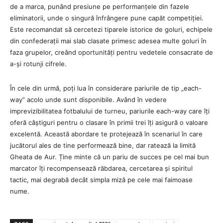
de a marca, punând presiune pe performanțele din fazele
eliminatorii, unde o singură înfrângere pune capăt competiției.
Este recomandat să cercetezi tiparele istorice de goluri, echipele
din confederații mai slab clasate primesc adesea multe goluri în
faza grupelor, creând oportunități pentru vedetele consacrate de
a-și rotunji cifrele.
În cele din urmă, poți lua în considerare pariurile de tip „each-
way” acolo unde sunt disponibile. Având în vedere
imprevizibilitatea fotbalului de turneu, pariurile each-way care îți
oferă câștiguri pentru o clasare în primii trei îți asigură o valoare
excelentă. Această abordare te protejează în scenariul în care
jucătorul ales de tine performează bine, dar ratează la limită
Gheata de Aur. Ține minte că un pariu de succes pe cel mai bun
marcator îți recompensează răbdarea, cercetarea și spiritul
tactic, mai degrabă decât simpla miză pe cele mai faimoase
nume.