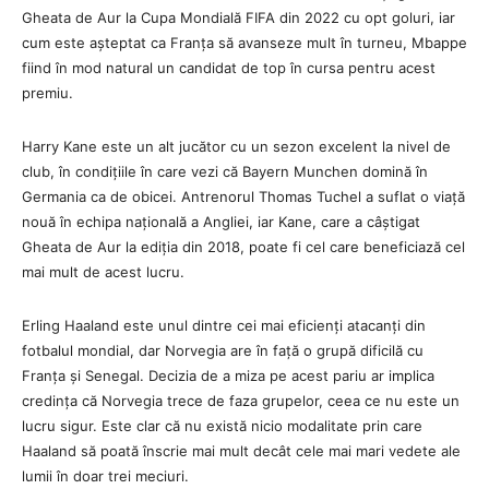
Gheata de Aur la Cupa Mondială FIFA din 2022 cu opt goluri, iar
cum este așteptat ca Franța să avanseze mult în turneu, Mbappe
fiind în mod natural un candidat de top în cursa pentru acest
premiu.
Harry Kane este un alt jucător cu un sezon excelent la nivel de
club, în condițiile în care vezi că Bayern Munchen domină în
Germania ca de obicei. Antrenorul Thomas Tuchel a suflat o viață
nouă în echipa națională a Angliei, iar Kane, care a câștigat
Gheata de Aur la ediția din 2018, poate fi cel care beneficiază cel
mai mult de acest lucru.
Erling Haaland este unul dintre cei mai eficienți atacanți din
fotbalul mondial, dar Norvegia are în față o grupă dificilă cu
Franța și Senegal. Decizia de a miza pe acest pariu ar implica
credința că Norvegia trece de faza grupelor, ceea ce nu este un
lucru sigur. Este clar că nu există nicio modalitate prin care
Haaland să poată înscrie mai mult decât cele mai mari vedete ale
lumii în doar trei meciuri.