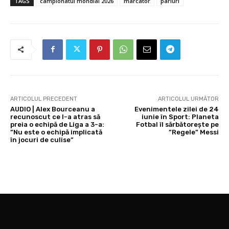
TAGS
campionatul mondial 2026
marcator
pariuri
ARTICOLUL PRECEDENT
ARTICOLUL URMĂTOR
AUDIO | Alex Bourceanu a
Evenimentele zilei de 24
recunoscut ce l-a atras să
iunie în Sport: Planeta
preia o echipă de Liga a 3-a:
Fotbal îl sărbătorește pe
”Nu este o echipă implicată
”Regele” Messi
în jocuri de culise”