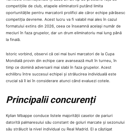
competițiile de club, etapele eliminatorii putând limita
oportunitățile pentru marcatorii prolifici ale căror echipe părăsesc
competiția devreme. Acest lucru va fi valabil mai ales în cazul
formatului extins din 2026, ceea ce înseamnă același număr de
meciuri în faza grupelor, dar un drum eliminatoriu mai lung până
la finală.
Istoric vorbind, observi că cei mai buni marcatori de la Cupa
Mondială provin din echipe care avansează mult în turneu, în
timp ce domină adversarii mai slabi în faza grupelor. Acest
echilibru între succesul echipei și strălucirea individuală este
crucial să îl iei în considerare atunci când evaluezi cotele.
Principalii concurenți
Kylian Mbappe conduce listele majorității caselor de pariuri
datorită palmaresului său constant de goluri marcate și sezonului
său strălucit la nivel individual cu Real Madrid. El a câștigat