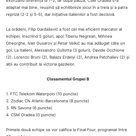
extinzând diferența la 7-2, iar după pauză, CSM Oradea s-a
adaptat mai bine, reușind să echilibreze jocul în a treia și a patra
repriză (2-2 și 5-5), dar inițiativa italienilor a fost decisivă.
La orădeni, Filip Gardašević a fost cel mai eficient marcator al
echipei, înscriind 5 goluri, apoi Tiberiu Negrean, Mihnea
Gheorghe, Ivan Gusarov și Petar Velkić au mai adăugat câte un
gol. La italieni, Alessandro Gullotta (3 goluri), Davide Occhione
(2), Lorenzo Bruni (2), Balazs Erdelyi (2), Andrea Patchaliev (2) și
alții au contribuit la victoria gazdelor.
Clasamentul Grupei B
1. FTC Telekom Waterpolo (10 puncte)
2. Zodiac CN Atletic-Barceloneta (8 puncte)
3. RN Savona (6 puncte)
4. CSM Oradea (0 puncte)
Primele două echipe se vor califica la Final Four, programat între