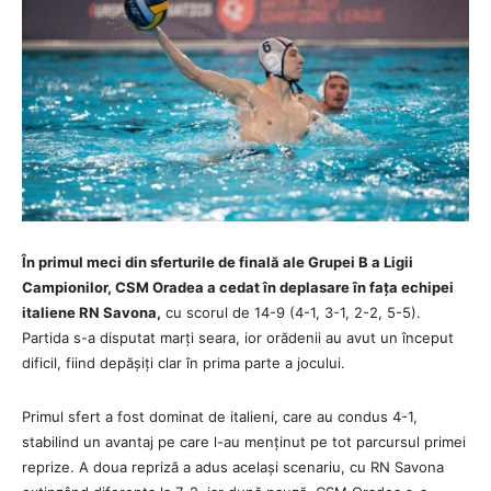
În primul meci din sferturile de finală ale Grupei B a Ligii
Campionilor, CSM Oradea a cedat în deplasare în fața echipei
italiene RN Savona,
cu scorul de 14-9 (4-1, 3-1, 2-2, 5-5).
Partida s-a disputat marți seara, ior orădenii au avut un început
dificil, fiind depășiți clar în prima parte a jocului.
Primul sfert a fost dominat de italieni, care au condus 4-1,
stabilind un avantaj pe care l-au menținut pe tot parcursul primei
reprize. A doua repriză a adus același scenariu, cu RN Savona