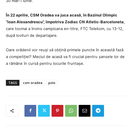
30 mai–1 iunie.
În 22 aprilie, CSM Oradea va juca acasă, în Bazinul Olimpic
“Ioan Alexandrescu”, împotriva Zodiac CN Atletic-Barceloneta
,
care tocmai a învins campioana en-titre, FTC Telekom, cu 13-12,
după lovituri de departajare.
Oare orădenii vor reuși să obțină primele puncte în această fază
a competiției? Meciul de acasă va fi crucial pentru șansele lor de
a rămâne în cursă pentru locurile fruntașe.
TAGS
csm oradea
polo