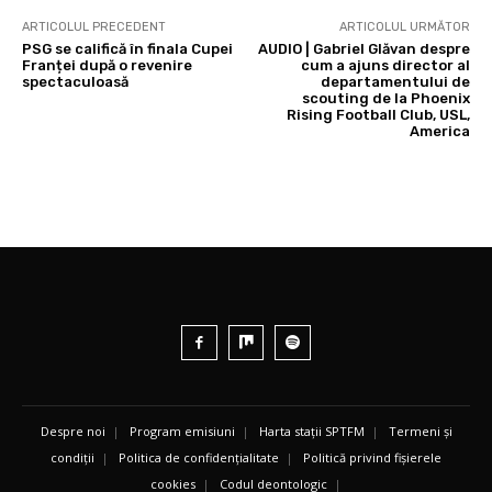
ARTICOLUL PRECEDENT
ARTICOLUL URMĂTOR
PSG se califică în finala Cupei
AUDIO | Gabriel Glăvan despre
Franței după o revenire
cum a ajuns director al
spectaculoasă
departamentului de
scouting de la Phoenix
Rising Football Club, USL,
America
Despre noi
|
Program emisiuni
|
Harta stații SPTFM
|
Termeni și
condiții
|
Politica de confidențialitate
|
Politică privind fișierele
cookies
|
Codul deontologic
|