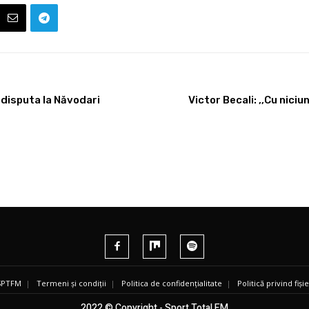
 disputa la Năvodari
Victor Becali: ,,Cu nici
 SPTFM
|
Termeni și condiții
|
Politica de confidențialitate
|
Politică privind fiș
2022 © Copyright - Sport Total FM