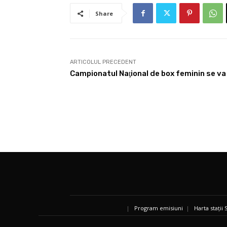
Share
ARTICOLUL PRECEDENT
Campionatul Naţional de box feminin se va
|
Program emisiuni
|
Harta stații