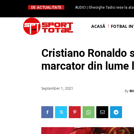
DE ACTUALITATE
AUDIO | Gheorghe Tadici iese la ata
handbal: ”Rapid și-a făcu
ACASĂ
FOTBAL I
Cristiano Ronaldo s
marcator din lume l
September 1, 2021
By
Mi