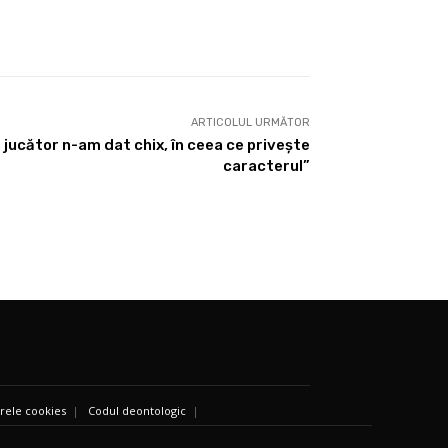
ARTICOLUL URMĂTOR
un jucător n-am dat chix, în ceea ce privește
caracterul”
ierele cookies
|
Codul deontologic
|