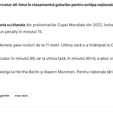
cator all-time în clasamentul golurilor pentru echipa națională
oria cu Irlanda
din preliminariile Cupei Mondiale din 2022, înche
n penalty în minutul 15.
tele șase lovituri de la 11 metri. Ultima oară s-a întâmplat la C
izator în minutul 89, iar la ultima fază, în minutul 90+6, a adus vi
ndesliga la Hertha Berlin și Bayern Munchen. Pentru naționala țări
lgheter
marcator