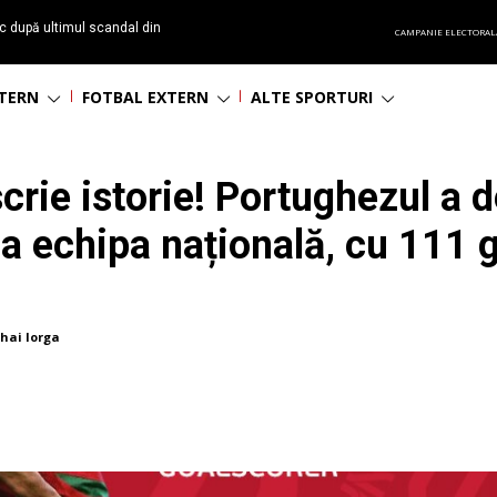
c după ultimul scandal din
CAMPANIE ELECTORAL
t echipă satelit”
NTERN
FOTBAL EXTERN
ALTE SPORTURI
crie istorie! Portughezul a 
a echipa națională, cu 111 g
hai Iorga