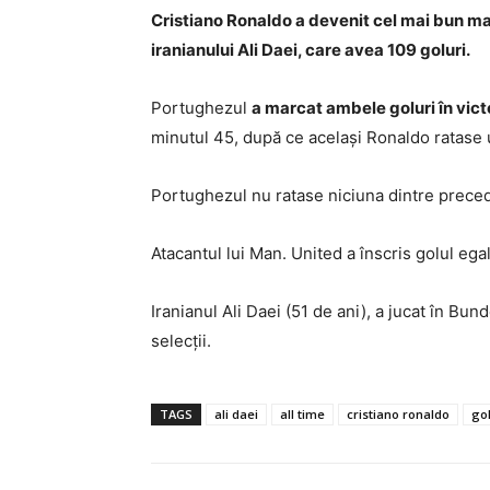
Cristiano Ronaldo a devenit cel mai bun mar
iranianului Ali Daei, care avea 109 goluri.
Portughezul
a marcat ambele goluri în vict
minutul 45, după ce același Ronaldo ratase u
Portughezul nu ratase niciuna dintre preceden
Atacantul lui Man. United a înscris golul egal
Iranianul Ali Daei (51 de ani), a jucat în Bu
selecții.
TAGS
ali daei
all time
cristiano ronaldo
go