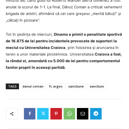
minutul 86, când golul lui Roberto Manuel Sierra Gimenez a fost
anulat la scorul de 1–1. La final, Dănuț Coman a criticat vehement
brigada de arbitri, afirmând că cei care greșesc „merită bătuți” și
„călcați în picioare”.
Tot în ședința de miercuri,
Dinamo a primit o penalitate sportivă
de 16.875 de lei pentru incidentele provocate de suporteri la
meciul cu Universitatea Craiova
, prin folosirea și aruncarea în
teren a unor materiale pirotehnice. Universitatea
Craiova a fost,
la rândul ei, amendată cu 5.000 de lei pentru comportamentul
fanilor proprii în aceeași partidă.
TAGS
danut coman
fc arges
sanctiune
sanctiuni