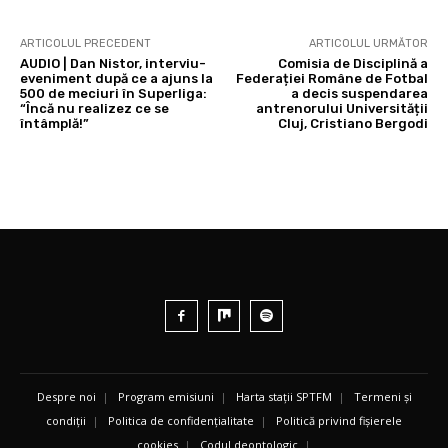
ARTICOLUL PRECEDENT
ARTICOLUL URMĂTOR
AUDIO | Dan Nistor, interviu-
Comisia de Disciplină a
eveniment după ce a ajuns la
Federației Române de Fotbal
500 de meciuri în Superliga:
a decis suspendarea
“Încă nu realizez ce se
antrenorului Universității
întâmplă!”
Cluj, Cristiano Bergodi
Despre noi
|
Program emisiuni
|
Harta stații SPTFM
|
Termeni și
condiții
|
Politica de confidențialitate
|
Politică privind fișierele
cookies
|
Codul deontologic
|