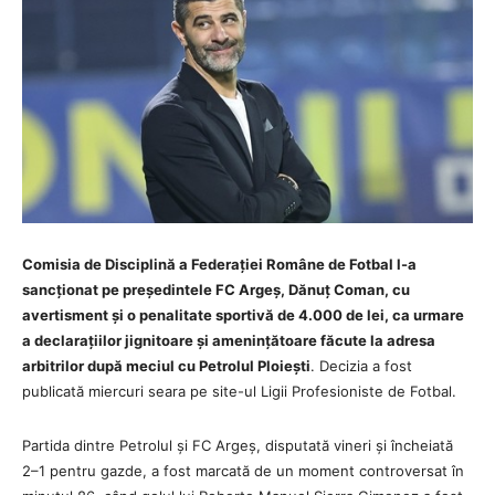
Comisia de Disciplină a Federației Române de Fotbal l-a
sancționat pe președintele FC Argeș, Dănuț Coman, cu
avertisment și o penalitate sportivă de 4.000 de lei, ca urmare
a declarațiilor jignitoare și amenințătoare făcute la adresa
arbitrilor după meciul cu Petrolul Ploiești
. Decizia a fost
publicată miercuri seara pe site-ul Ligii Profesioniste de Fotbal.
Partida dintre Petrolul și FC Argeș, disputată vineri și încheiată
2–1 pentru gazde, a fost marcată de un moment controversat în