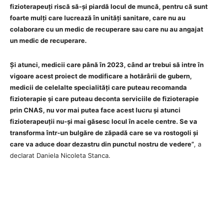
fizioterapeuți riscă să-și piardă locul de muncă, pentru că sunt
foarte mulți care lucrează în unități sanitare, care nu au
colaborare cu un medic de recuperare sau care nu au angajat
un medic de recuperare.
Și atunci, medicii care până în 2023, când ar trebui să intre în
vigoare acest proiect de modificare a hotărârii de gubern,
medicii de celelalte specialități care puteau recomanda
fizioterapie și care puteau deconta serviciile de fizioterapie
prin CNAS, nu vor mai putea face acest lucru și atunci
fizioterapeuții nu-și mai găsesc locul în acele centre. Se va
transforma într-un bulgăre de zăpadă care se va rostogoli și
care va aduce doar dezastru din punctul nostru de vedere”
, a
declarat Daniela Nicoleta Stanca.