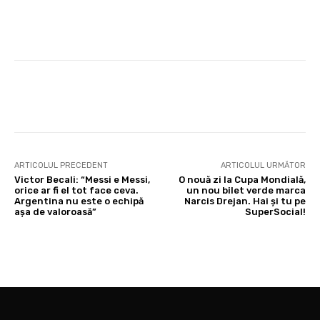
ARTICOLUL PRECEDENT
ARTICOLUL URMĂTOR
Victor Becali: “Messi e Messi,
O nouă zi la Cupa Mondială,
orice ar fi el tot face ceva.
un nou bilet verde marca
Argentina nu este o echipă
Narcis Drejan. Hai și tu pe
așa de valoroasă”
SuperSocial!