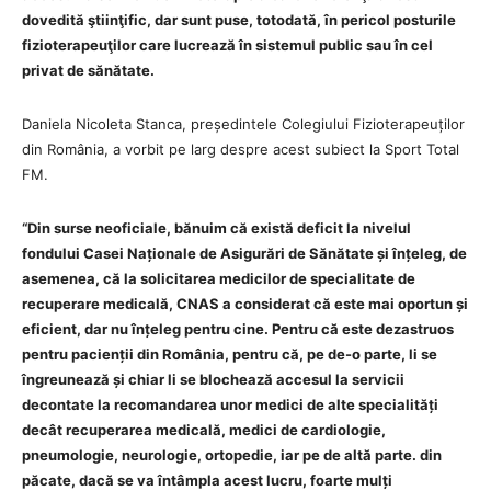
dovedită ştiinţific, dar sunt puse, totodată, în pericol posturile
fizioterapeuţilor care lucrează în sistemul public sau în cel
privat de sănătate.
Daniela Nicoleta Stanca, președintele Colegiului Fizioterapeuților
din România, a vorbit pe larg despre acest subiect la Sport Total
FM.
“Din surse neoficiale, bănuim că există deficit la nivelul
fondului Casei Naționale de Asigurări de Sănătate și înțeleg, de
asemenea, că la solicitarea medicilor de specialitate de
recuperare medicală, CNAS a considerat că este mai oportun și
eficient, dar nu înțeleg pentru cine. Pentru că este dezastruos
pentru pacienții din România, pentru că, pe de-o parte, li se
îngreunează și chiar li se blochează accesul la servicii
decontate la recomandarea unor medici de alte specialități
decât recuperarea medicală, medici de cardiologie,
pneumologie, neurologie, ortopedie, iar pe de altă parte. din
păcate, dacă se va întâmpla acest lucru, foarte mulți