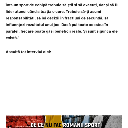
Într‑un sport de echipă trebuie să știi și să execuți, dar și să fii
lider atunci când situația o cere. Trebuie să‑ți asumi
responsabilități, să iei decizii în fracțiuni de secundă, să
influențezi rezultatul unui joc. Dacă pui toate acestea în
paralel, fiecare poate găsi beneficii reale. Și sunt sigur că ele
există.”
Ascultă tot interviul aici: