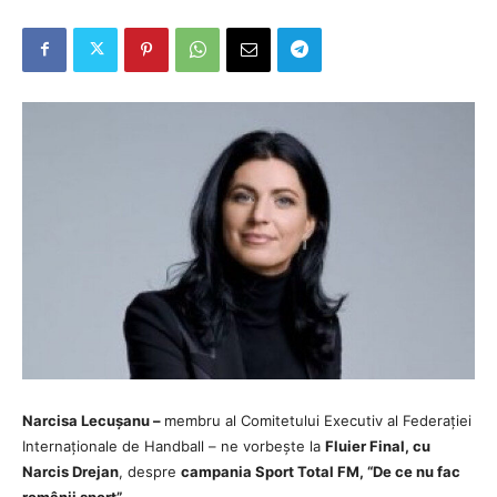
Narcisa Lecușanu –
membru al Comitetului Executiv al Federației
Internaționale de Handball – ne vorbește la
Fluier Final, cu
Narcis Drejan
, despre
campania Sport Total FM, “De ce nu fac
românii sport”
.