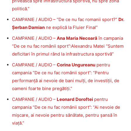
privească spre infrastructura sportivă, nu spre zona
politică.”
CAMPANIE / AUDIO – “De ce nu fac romanii sport?”
Dr.
Șerban Damian
ne explică la Fluier Final”
CAMPANIE / AUDIO –
Ana Maria Necoară
în campania
“De ce nu fac românii sport”:Alexandru Matei “Suntem
deficitari în primul rând la infrastructura sportivă”
CAMPANIE / AUDIO –
Corina Ungureanu
pentru
campania “De ce nu fac românii sport”: “Pentru
performanță ai nevoie de bani mulți, de investiții, de
oameni foarte bine pregătiți.”
CAMPANIE / AUDIO –
Leonard Doroftei
pentru
campania “De ce nu fac românii sport”: “Ai nevoie de
mișcare, ai nevoie pentru sănătate, pentru șansă în
viață.”