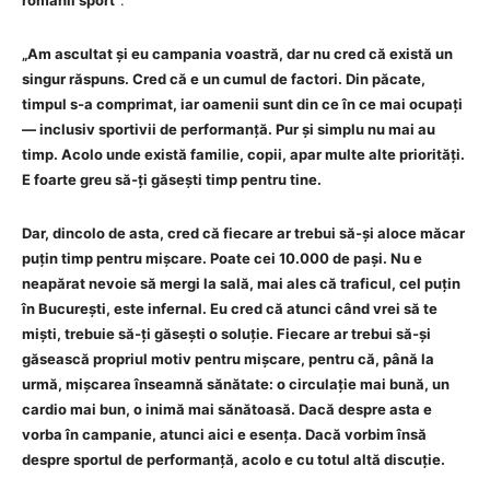
„Am ascultat și eu campania voastră, dar nu cred că există un
singur răspuns. Cred că e un cumul de factori. Din păcate,
timpul s‑a comprimat, iar oamenii sunt din ce în ce mai ocupați
— inclusiv sportivii de performanță. Pur și simplu nu mai au
timp. Acolo unde există familie, copii, apar multe alte priorități.
E foarte greu să‑ți găsești timp pentru tine.
Dar, dincolo de asta, cred că fiecare ar trebui să‑și aloce măcar
puțin timp pentru mișcare. Poate cei 10.000 de pași. Nu e
neapărat nevoie să mergi la sală, mai ales că traficul, cel puțin
în București, este infernal. Eu cred că atunci când vrei să te
miști, trebuie să‑ți găsești o soluție. Fiecare ar trebui să‑și
găsească propriul motiv pentru mișcare, pentru că, până la
urmă, mișcarea înseamnă sănătate: o circulație mai bună, un
cardio mai bun, o inimă mai sănătoasă. Dacă despre asta e
vorba în campanie, atunci aici e esența. Dacă vorbim însă
despre sportul de performanță, acolo e cu totul altă discuție.