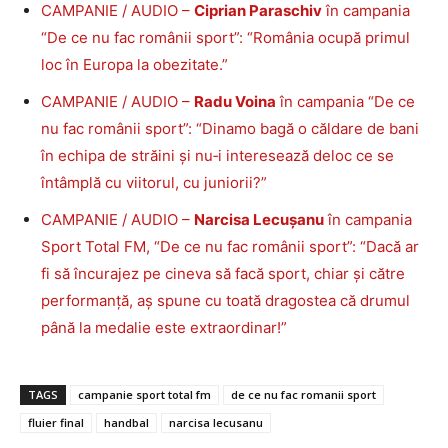
CAMPANIE / AUDIO –
Ciprian Paraschiv
în campania
“De ce nu fac românii sport”: “România ocupă primul
loc în Europa la obezitate.”
CAMPANIE / AUDIO –
Radu Voina
în campania “De ce
nu fac românii sport”: “Dinamo bagă o căldare de bani
în echipa de străini și nu‑i interesează deloc ce se
întâmplă cu viitorul, cu juniorii?”
CAMPANIE / AUDIO –
Narcisa Lecușanu
în campania
Sport Total FM, “De ce nu fac românii sport”: “Dacă ar
fi să încurajez pe cineva să facă sport, chiar și către
performanță, aș spune cu toată dragostea că drumul
până la medalie este extraordinar!”
TAGS
campanie sport total fm
de ce nu fac romanii sport
fluier final
handbal
narcisa lecusanu