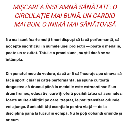
MIȘCAREA ÎNSEAMNĂ SĂNĂTATE: O
CIRCULAȚIE MAI BUNĂ, UN CARDIO
MAI BUN, O INIMĂ MAI SĂNĂTOASĂ
Nu mai sunt foarte mulți tineri dispuși să facă performanță, să
accepte sacrificiul în numele unei proiecții — poate o medalie,
poate un rezultat. Totul e o promisiune, nu știi dacă se va
întâmpla.
Din punctul meu de vedere, dacă ar fi să încurajez pe cineva să
facă sport, chiar și către performanță, aș spune cu toată
dragostea că drumul până la medalie este extraordinar. E un
drum frumos, educativ, care îți oferă posibilitatea să acumulezi
foarte multe abilități pe care, treptat, le poți transfera oriunde
vei ajunge. Sunt abilități esențiale pentru viață — de la
disciplină până la lucrul în echipă. Nu le poți dobândi oriunde și
oricum.