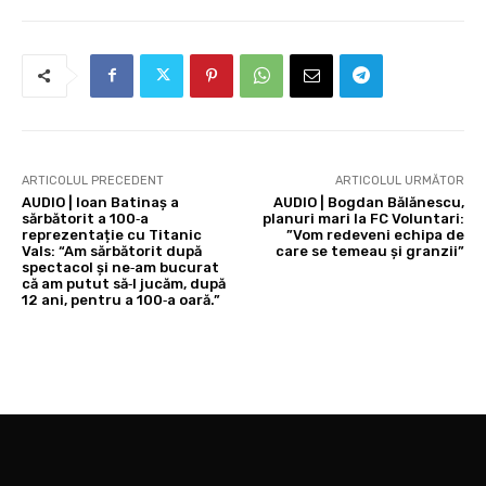
ARTICOLUL PRECEDENT
ARTICOLUL URMĂTOR
AUDIO | Ioan Batinaș a
AUDIO | Bogdan Bălănescu,
sărbătorit a 100‑a
planuri mari la FC Voluntari:
reprezentație cu Titanic
”Vom redeveni echipa de
Vals: “Am sărbătorit după
care se temeau și granzii”
spectacol și ne‑am bucurat
că am putut să‑l jucăm, după
12 ani, pentru a 100‑a oară.”