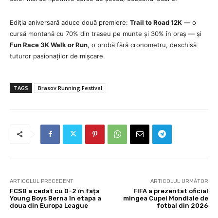
Ediția aniversară aduce două premiere:
Trail to Road 12K
— o
cursă montană cu 70% din traseu pe munte și 30% în oraș — și
Fun Race 3K Walk or Run
, o probă fără cronometru, deschisă
tuturor pasionaților de mișcare.
TAGS
Brasov Running Festival
ARTICOLUL PRECEDENT
ARTICOLUL URMĂTOR
FCSB a cedat cu 0-2 în fața
FIFA a prezentat oficial
Young Boys Berna în etapa a
mingea Cupei Mondiale de
doua din Europa League
fotbal din 2026