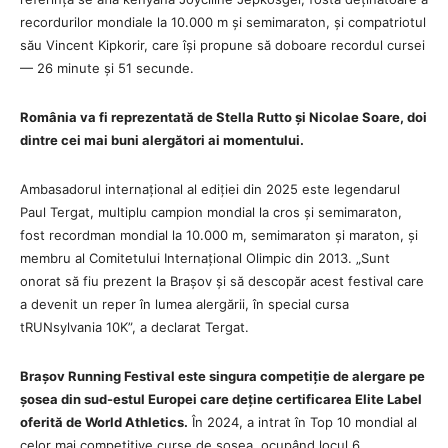
recordurilor mondiale la 10.000 m și semimaraton, și compatriotul
său Vincent Kipkorir, care își propune să doboare recordul cursei
— 26 minute și 51 secunde.
România va fi reprezentată de Stella Rutto și Nicolae Soare, doi
dintre cei mai buni alergători ai momentului.
Ambasadorul internațional al ediției din 2025 este legendarul
Paul Tergat, multiplu campion mondial la cros și semimaraton,
fost recordman mondial la 10.000 m, semimaraton și maraton, și
membru al Comitetului Internațional Olimpic din 2013. „Sunt
onorat să fiu prezent la Brașov și să descopăr acest festival care
a devenit un reper în lumea alergării, în special cursa
tRUNsylvania 10K”, a declarat Tergat.
Brașov Running Festival este singura competiție de alergare pe
șosea din sud-estul Europei care deține certificarea Elite Label
oferită de World Athletics.
În 2024, a intrat în Top 10 mondial al
celor mai competitive curse de șosea, ocupând locul 6.