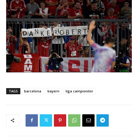
TAGS
barcelona
bayern
liga campionilor