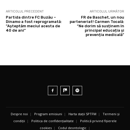
ARTICOLUL PRECEDENT
ARTICOLUL URMĂTOR
Partida dintre FC Buzău –
FR de Baschet, un nou
Dinamo a fost reprogramată:
parteneriat! Carmen Tocală:
”Așteptăm meciul acesta de
“Ne dorim să susținem în
40 de ani”
principal educația și
prevenția medicală”
Despre noi
|
Program emisiuni
|
Harta stații SPTFM
|
Termeni și
condiții
|
Politica de confidențialitate
|
Politică privind fișierele
cookies
|
Codul deontologic
|