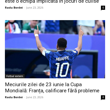
este o echipă implicată în jocuri de culise”
Radu Bordei
-
June 23, 2026
0
Fotbal extern
Meciurile zilei de 23 iunie la Cupa
Mondială: Franța, calificare fără probleme
Radu Bordei
-
June 23, 2026
0