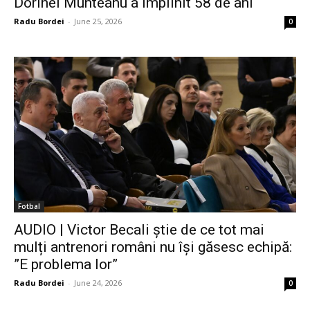
Dorinel Munteanu a împlinit 58 de ani
Radu Bordei
-
June 25, 2026
0
Fotbal
AUDIO | Victor Becali știe de ce tot mai
mulți antrenori români nu își găsesc echipă:
”E problema lor”
Radu Bordei
-
June 24, 2026
0