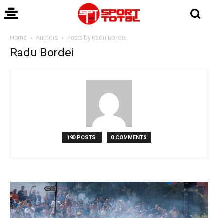
Home
Authors
Posts by Radu Bordei
Radu Bordei
190 POSTS
0 COMMENTS