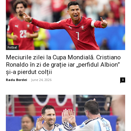
Fotbal
Meciurile zilei la Cupa Mondială. Cristiano
Ronaldo în zi de grație iar „perfidul Albion”
și-a pierdut colții
Radu Bordei
-
June 24, 2026
0