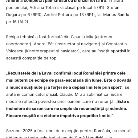
Andrei a completat palmaresul cu bronzul tot la B3.
În afara
podiumului, Adriana Tofan s-a clasat pe locul 5 (B1), Ștefan
Dogaru pe 6 (RP3), Andrei Petraru pe 13 (RP1), iar Marius Sandu
pe 16 (AL2).
Echipa tehnică a fost formată din Claudiu Miu (antrenor
coordonator), Andrei Băț (instructor și navigator) și Constantin
Voicescu (kinetoterapeut și navigator), care au însoțit sportivii în
această competiție de top.
„
Rezultatele de la Laval confirmă locul României printre cele
mai puternice echipe de para-escaladă din lume. Este o dovadă
a muncii susținute și a forței de a depăși limitele prin sport
”, se
arată în comunicatul oficial. Claudiu Miu a subliniat că fiecare
medalie reflectă povestea unor oameni care nu renunță: „
Este o
încheiere de sezon care ne umple de recunoștință și mândrie.
Fiecare reușită e o victorie împotriva propriilor limite
.”
Sezonul 2025 a fost unul de excepție pentru România, cu medalii
obținute la toate cele trei etape de Cupă Mondială și la