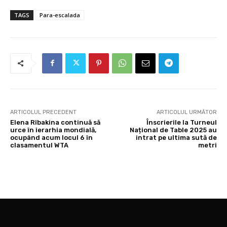
TAGS
Para-escalada
ARTICOLUL PRECEDENT
ARTICOLUL URMĂTOR
Elena Rîbakina continuă să
Înscrierile la Turneul
urce în ierarhia mondială,
Național de Table 2025 au
ocupând acum locul 6 în
intrat pe ultima sută de
clasamentul WTA
metri