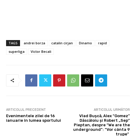
TAGS
andrei borza
catalin cirjan
Dinamo
rapid
superliga
Victor Becali
ARTICOLUL PRECEDENT
ARTICOLUL URMĂTOR
Evenimentele zilei de 16
Vlad Bușcă, Alex “Gomez”
ianuarie în lumea sportului
Dăscăloiu și Robert „Sep”
Pieptan, despre “We are the
underground”: “Vor cânta 9
trupe”