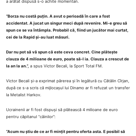
a arătat dispusă s-o achite momentan.
“Borza nu costă puțin. A avut o perioadă în care a fost
accidentat. A jucat un singur meci după revenire. Mi-e greu să
spun ce se va întâmpla. Probabil că, fiind un jucător mai curtat,
cei de la Rapid și-au luat măsuri.
Dar nu pot să vă spun că este ceva concret. Cine plătește
clauza de 4 milioane de euro, poate să-l ia. Clauza a crescut de
la an la an.”,
a spus Victor Becali, la Sport Total FM.
Victor Becali și-a exprimat părerea și în legătură cu Cătălin Cîrjan,
după ce s-a scris că mijlocașul lui Dinamo ar fi refuzat un transfer
la Metalist Harkov.
Ucrainenii ar fi fost dispuși să plătească 4 milioane de euro
pentru căpitanul “câinilor”:
“Acum nu știu de ce ar fi mințit pentru oferta asta. E posibil să