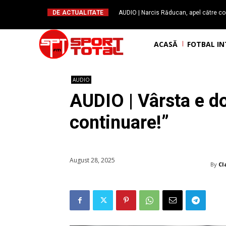
DE ACTUALITATE
AUDIO | Narcis Răducan, apel către co
spus stop!”. Măsurile care pot rev
ACASĂ
FOTBAL I
AUDIO
AUDIO | Vârsta e do
continuare!”
August 28, 2025
By
Cl