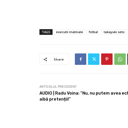
TAGS
executii matinale
fotbal
takayuki seto
Share
ARTICOLUL PRECEDENT
AUDIO | Radu Voina: “Nu, nu putem avea ec
aibă pretenții!”