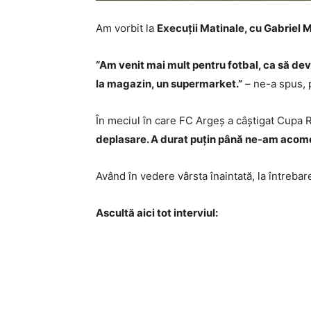
Am vorbit la
Execuții Matinale, cu Gabriel 
“Am venit mai mult pentru fotbal, ca să dev
la magazin, un s
upermarket.”
– ne-a spus, 
În meciul în care FC Argeș a câștigat Cupa R
deplasare. A durat puțin până ne-am acomod
Având în vedere vârsta înaintată, la întreba
Ascultă aici tot interviul: