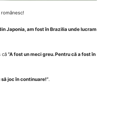
ul românesc!
din Japonia, a
m fost în Brazilia unde
lucram
s că
“A fost un meci greu. Pentru că a fost în
 să joc în continuare!”
.