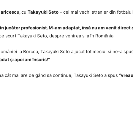
Maricescu,
cu
Takayuki Seto
– cel mai vechi stranier din fotbal
in jucător profesionist. M-am adaptat, însă nu am venit direct 
pe scurt Takayuki Seto, despre venirea s-a în România.
omâniei la Borcea, Takayuki Seto a jucat tot meciul și ne-a spu
at și apoi am înscris!”
rea cât mai are de gând să continue, Takayuki Seto a spus
“vreau