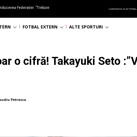
nducerea Federației: ”Trebuie
CAMPANIE ELECTORAL
oluționa fotbalul românesc
NTERN
FOTBAL EXTERN
ALTE SPORTURI
ar o cifră! Takayuki Seto :”V
audiu Petrescu