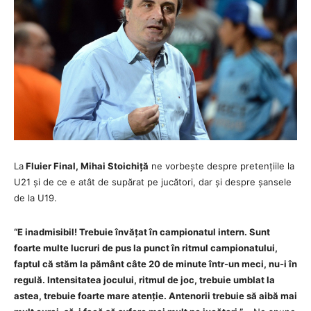
La
Fluier Final, Mihai Stoichiță
ne vorbește despre pretențiile la
U21 și de ce e atât de supărat pe jucători, dar și despre șansele
de la U19.
“E inadmisibil! Trebuie învățat în campionatul intern. Sunt
foarte multe lucruri de pus la punct în ritmul campionatului,
faptul că stăm la pământ câte 20 de minute într-un meci, nu-i în
regulă. Intensitatea jocului, ritmul de joc, trebuie umblat la
astea, trebuie foarte mare atenție. Antenorii trebuie să aibă mai