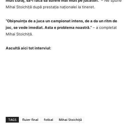
mult curaj, să-i facă să sufere mai mult pe jucători.”
– Ne spune
Mihai Stoichiță după prestația naționalei la tineret.
“Obișnuința de a juca un campionat intens, de a da un ritm de
joc, se vede imediat. Asta e problema noastră.”
– a completat
Mihai Stoichiță.
Ascultă aici tot interviul:
TAGS
fluier final
fotbal
Mihai Stoichiță