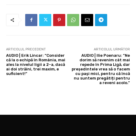
ARTICOLUL PRECEDENT
ARTICOLUL URMĂTOR
AUDIO | Erik Lincar: “Consider
AUDIO | Ilie Poenaru: “Ne
că la o echipă în România, mai
dorim să revenim cât mai
ales la nivelul ligii a 2-a, dacă
repede în Prima Ligă, dar
ai doi străini, trei maxim, e
președintele vrea să o facem
suficient!”
cu pași mici, pentru că încă
nu suntem pregătiți pentru
a reveni acolo.”