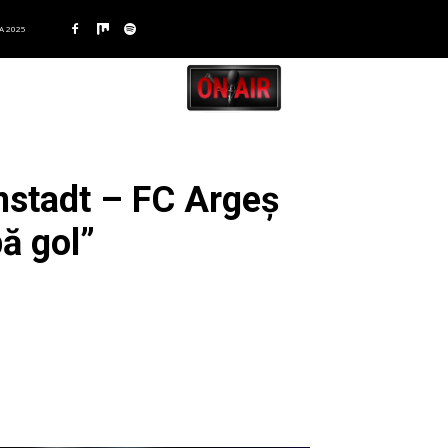
A 2025
stadt – FC Argeș
ă gol”