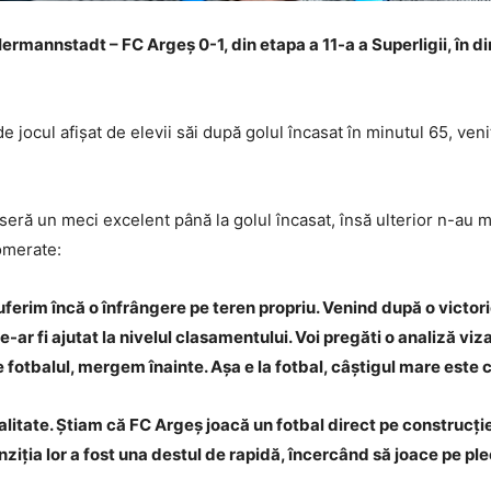
rmannstadt – FC Argeș 0-1, din etapa a 11-a a Superligii, în d
de jocul afișat de elevii săi după golul încasat în minutul 65, v
eră un meci excelent până la golul încasat, însă ulterior n-au ma
omerate:
erim încă o înfrângere pe teren propriu. Venind după o victorie 
ar fi ajutat la nivelul clasamentului. Voi pregăti o analiză v
ste fotbalul, mergem înainte. Așa e la fotbal, câștigul mare est
talitate. Știam că FC Argeș joacă un fotbal direct pe construcți
nziția lor a fost una destul de rapidă, încercând să joace pe ple