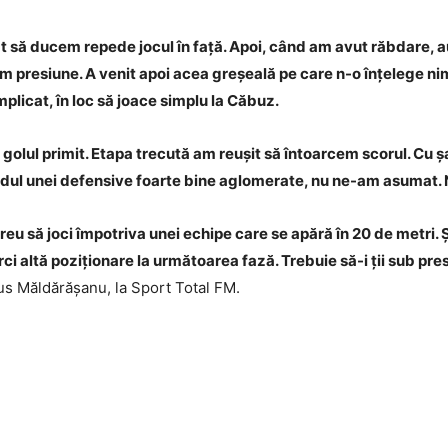
 să ducem repede jocul în față. Apoi, când am avut răbdare, au 
 presiune. A venit apoi acea greșeală pe care n-o înțelege nim
mplicat, în loc să joace simplu la Căbuz.
golul primit. Etapa trecută am reușit să întoarcem scorul. Cu 
ndul unei defensive foarte bine aglomerate, nu ne-am asumat.
reu să joci împotriva unei echipe care se apără în 20 de metri. Ș
erci altă poziționare la următoarea fază. Trebuie să-i ții sub pres
us Măldărășanu, la Sport Total FM.