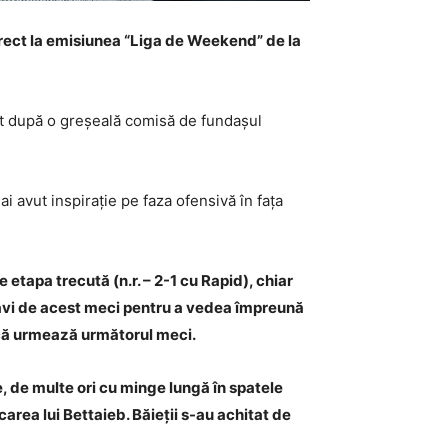
irect la emisiunea “Liga de Weekend” de la
enit după o greșeală comisă de fundașul
i avut inspirație pe faza ofensivă în fața
etapa trecută (n.r. – 2-1 cu Rapid), chiar
izavi de acest meci pentru a vedea împreună
e că urmează următorul meci.
e, de multe ori cu minge lungă în spatele
carea lui Bettaieb. Băieții s-au achitat de