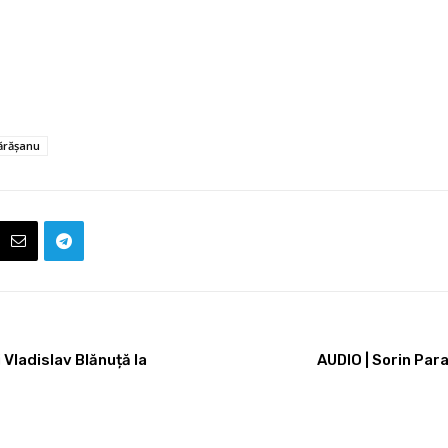
ărășanu
 Vladislav Blănuță la
AUDIO | Sorin Para