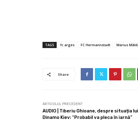
TAGS
fc arges
FC Hermannstadt
Marius Măld
Share
ARTICOLUL PRECEDENT
AUDIO | Tiberiu Ghioane, despre situația lui
Dinamo Kiev: “Probabil va pleca în iarnă”