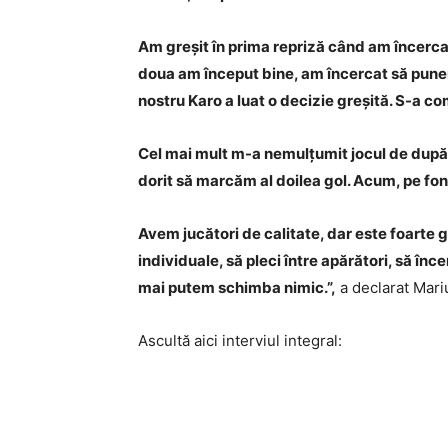
Am greșit în prima repriză când am încercat
doua am început bine, am încercat să punem
nostru Karo a luat o decizie greșită. S-a co
Cel mai mult m-a nemulțumit jocul de după 
dorit să marcăm al doilea gol. Acum, pe fo
Avem jucători de calitate, dar este foarte g
individuale, să pleci între apărători, să înc
mai putem schimba nimic.”,
a declarat Mari
Ascultă aici interviul integral: