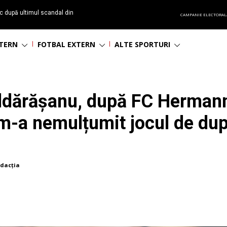
c după ultimul scandal din
CAMPANIE ELECTORAL
t echipă satelit”
NTERN
FOTBAL EXTERN
ALTE SPORTURI
ldărășanu, după FC Hermann
 m-a nemulțumit jocul de dup
dacția