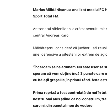
Marius Măldărășanu a analizat meciul FC He
Sport Total FM.
Antrenorul sibienilor s-a arătat nemulțumit 
central Andreas Karo.
Măldărășanu consideră că jucătorii săi reușis
unei defensive a piteștenilor extrem de agl
“Încercăm să ne adunăm. Nu este ușor să suf
speram că vom obține încă 3 puncte care ne-
cu băieții greșelile, în primul rând. Ăsta e
Prima repriză a fost controlată de noi în to
nostru. Mai ales știind că noi construim, tra
sarcini, din punctul meu de vedere.