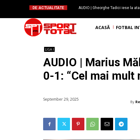
DE ACTUALITATE
AUDIO | Gheorghe Tadici iese la ata
handbal: ”Rapid și-a făcu
ACASĂ
FOTBAL I
LIGA I
AUDIO | Marius Mă
0-1: “Cel mai mult
September 29, 2025
By
Re