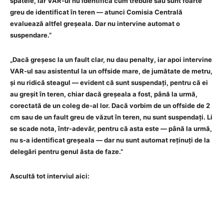
spatele, iar VAR-ul nu identifică cum trebuie sau sunt foarte
greu de identificat în teren — atunci Comisia Centrală
evaluează altfel greșeala. Dar nu intervine automat o
suspendare.”
„Dacă greșesc la un fault clar, nu dau penalty, iar apoi intervine
VAR-ul sau asistentul la un offside mare, de jumătate de metru,
și nu ridică steagul — evident că sunt suspendați, pentru că ei
au greșit în teren, chiar dacă greșeala a fost, până la urmă,
corectată de un coleg de-al lor. Dacă vorbim de un offside de 2
cm sau de un fault greu de văzut în teren, nu sunt suspendați. Li
se scade nota, într-adevăr, pentru că asta este — până la urmă,
nu s-a identificat greșeala — dar nu sunt automat reținuți de la
delegări pentru genul ăsta de faze.”
Ascultă tot interviul aici: