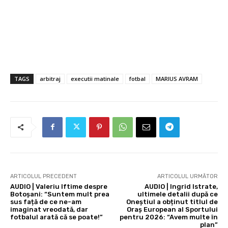
TAGS
arbitraj
executii matinale
fotbal
MARIUS AVRAM
ARTICOLUL PRECEDENT
ARTICOLUL URMĂTOR
AUDIO | Valeriu Iftime despre
AUDIO | Ingrid Istrate,
Botoșani: “Suntem mult prea
ultimele detalii după ce
sus față de ce ne-am
Oneștiul a obținut titlul de
imaginat vreodată, dar
Oraș European al Sportului
fotbalul arată că se poate!”
pentru 2026: “Avem multe în
plan”