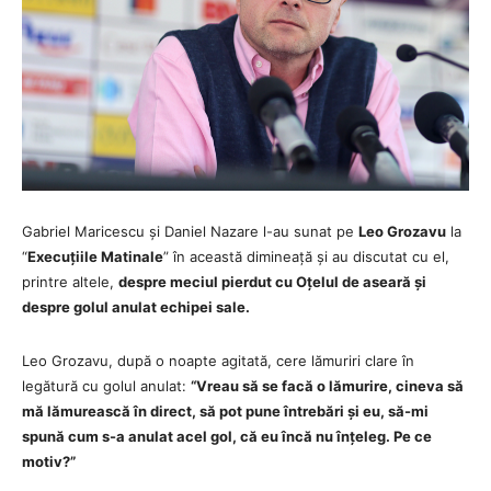
Gabriel Maricescu și Daniel Nazare l-au sunat pe
Leo Grozavu
la
“
Execuțiile Matinale
” în această dimineață și au discutat cu el,
printre altele,
despre meciul pierdut cu Oțelul de aseară și
despre golul anulat echipei sale.
Leo Grozavu, după o noapte agitată, cere lămuriri clare în
legătură cu golul anulat:
“Vreau să se facă o lămurire, cineva să
mă lămurească în direct, să pot pune întrebări și eu, să-mi
spună cum s-a anulat acel gol, că eu încă nu înțeleg. Pe ce
motiv?”