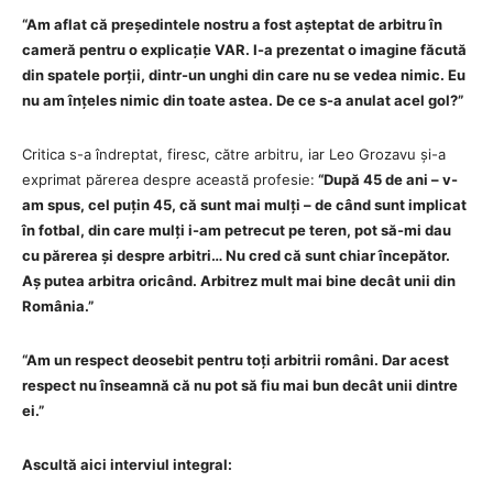
“Am aflat că președintele nostru a fost așteptat de arbitru în
cameră pentru o explicație VAR. I-a prezentat o imagine făcută
din spatele porții, dintr-un unghi din care nu se vedea nimic. Eu
nu am înțeles nimic din toate astea. De ce s-a anulat acel gol?”
Critica s-a îndreptat, firesc, către arbitru, iar Leo Grozavu și-a
exprimat părerea despre această profesie:
“După 45 de ani – v-
am spus, cel puțin 45, că sunt mai mulți – de când sunt implicat
în fotbal, din care mulți i-am petrecut pe teren, pot să-mi dau
cu părerea și despre arbitri… Nu cred că sunt chiar începător.
Aș putea arbitra oricând. Arbitrez mult mai bine decât unii din
România.”
“Am un respect deosebit pentru toți arbitrii români. Dar acest
respect nu înseamnă că nu pot să fiu mai bun decât unii dintre
ei.”
Ascultă aici interviul integral: