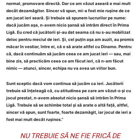
normal, promovare directă. Dar ce am văzut aseară e mai mult
decât dezamăgitor. Sincer vă spun, mi-a fost mie rușine de ce
am jucat ieri seară. Și trebuie să spunem lucrurilor pe nume:
dacă jucăm așa, n-avem nicio șansă să intrăm direct în Prima
Ligă. Eu cred că jucătorii și-au dat seama că nu s-au mobilizat
deloc pentru meciul de ieri. Și, cel puțin așa am auzit, au promis
măcar în vestiar, între ei, că o să arate altfel cu Dinamo. Pentru
că, dacă continuăm să jucăm ceea ce am jucat ieri — sau, mai
bine zis, să practicăm ceea ce am făcut ieri, că n-am făcut
nimic — atunci, sincer, echipa nu va avea un viitor bun.
Sunt sceptic dacă vom continua să jucăm ca ieri. Jucătorii
trebuie să înțeleagă că, cu atitudinea pe care am văzut-o și cu
jocul prestat, n-avem absolut nicio șansă să intrăm în Prima
Ligă. Trebuie să se schimbe total și să arate o altă față, altfel,
sincer vă spun, sunt foarte, foarte dezamăgit, iar jocul de ieri a
fost mai mult decât rușinos.”
NU TREBUIE SĂ NE FIE FRICĂ DE