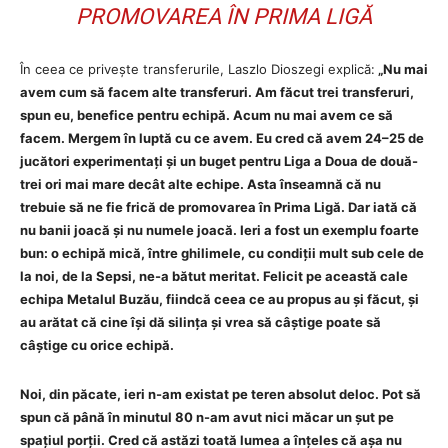
PROMOVAREA ÎN PRIMA LIGĂ
În ceea ce privește transferurile, Laszlo Dioszegi explică:
„Nu mai
avem cum să facem alte transferuri. Am făcut trei transferuri,
spun eu, benefice pentru echipă. Acum nu mai avem ce să
facem. Mergem în luptă cu ce avem. Eu cred că avem 24–25 de
jucători experimentați și un buget pentru Liga a Doua de două-
trei ori mai mare decât alte echipe. Asta înseamnă că nu
trebuie să ne fie frică de promovarea în Prima Ligă. Dar iată că
nu banii joacă și nu numele joacă. Ieri a fost un exemplu foarte
bun: o echipă mică, între ghilimele, cu condiții mult sub cele de
la noi, de la Sepsi, ne-a bătut meritat. Felicit pe această cale
echipa Metalul Buzău, fiindcă ceea ce au propus au și făcut, și
au arătat că cine își dă silința și vrea să câștige poate să
câștige cu orice echipă.
Noi, din păcate, ieri n-am existat pe teren absolut deloc. Pot să
spun că până în minutul 80 n-am avut nici măcar un șut pe
spațiul porții. Cred că astăzi toată lumea a înțeles că așa nu