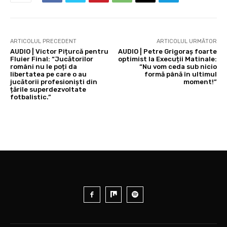
ARTICOLUL PRECEDENT
ARTICOLUL URMĂTOR
AUDIO | Victor Pițurcă pentru
AUDIO | Petre Grigoraș foarte
Fluier Final: “Jucătorilor
optimist la Execuții Matinale:
români nu le poți da
“Nu vom ceda sub nicio
libertatea pe care o au
formă până în ultimul
jucătorii profesioniști din
moment!”
țările superdezvoltate
fotbalistic.”