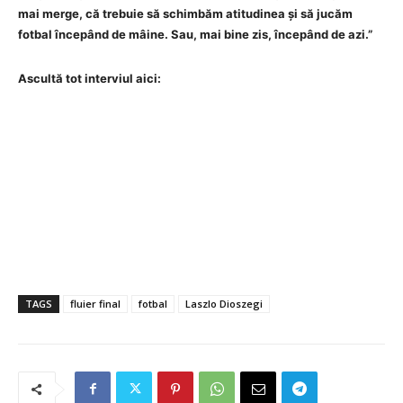
mai merge, că trebuie să schimbăm atitudinea și să jucăm
fotbal începând de mâine. Sau, mai bine zis, începând de azi.”
Ascultă tot interviul aici:
TAGS
fluier final
fotbal
Laszlo Dioszegi