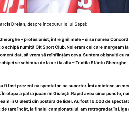
Narcis Drejan
, despre începuturile lui Sepsi:
u Gheorghe – profesionist, între ghilimele – și se numea Concord
stat o echipă numită Olt Sport Club. Noi eram cei care mergeam la
 moment dat, să vrem să reînființăm ceva. Suntem obișnuiți cu 
echipei se schimba de la o zi la alta – Textila Sfântu Gheorgh
nu fi fost prezent ca spectator, ca suporter.
Îmi amintesc un mec
e. În etapa a patra jucam în Giulești. Rapid avea cinci puncte, 
geam în Giulești din postura de lider. Au fost 16.000 de spectat
e tare încât, la finalul campionatului, am retrogradat în Liga 