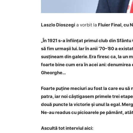
Laszlo Dioszegi
a vorbit la
Fluier Final, cu 
„În 1921 s-a înființat primul club din Sfânt
să fim urmașii lui. Iar în anii ’70–’80 a exi
susțineam din galerie. Era firesc ca, la un
foarte bine cum era în acei ani: denumirea 
Gheorghe…
Foarte puține meciuri au fost la care eu să 
patra, iar noi câștigasem primele trei etap
două puncte la victorie și unul la egal. Mer
Ne-au readus cu picioarele pe pământ, atât d
Ascultă tot interviul aici: