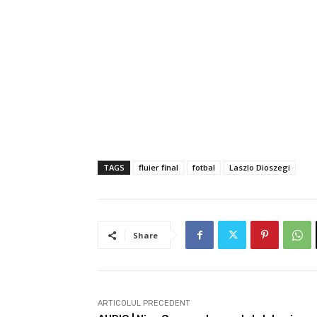
TAGS
fluier final
fotbal
Laszlo Dioszegi
Share
ARTICOLUL PRECEDENT