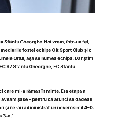
ia Sfântu Gheorghe. Noi vrem, într-un fel,
 meciurile fostei echipe Olt Sport Club și o
numele Oltul, așa se numea echipa.
Dar știm
e, FC 97 Sfântu Gheorghe, FC Sfântu
i care mi-a rămas în minte. Era etapa a
noi aveam șase – pentru că atunci se dădeau
ori și ne-au administrat un neverosimil 4–0.
a 3-a.”