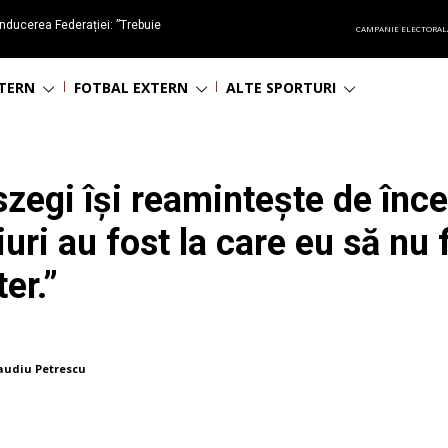
nducerea Federației: ”Trebuie
CAMPANIE ELECTORAL
oluționa fotbalul românesc
NTERN
FOTBAL EXTERN
ALTE SPORTURI
zegi își reamintește de înce
ri au fost la care eu să nu f
er.”
audiu Petrescu