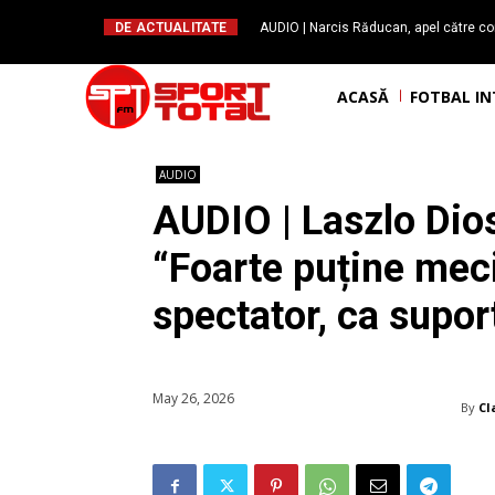
DE ACTUALITATE
AUDIO | Narcis Răducan, apel către co
spus stop!”. Măsurile care pot rev
ACASĂ
FOTBAL I
AUDIO
AUDIO | Laszlo Dios
“Foarte puține meciu
spectator, ca suport
May 26, 2026
By
Cl