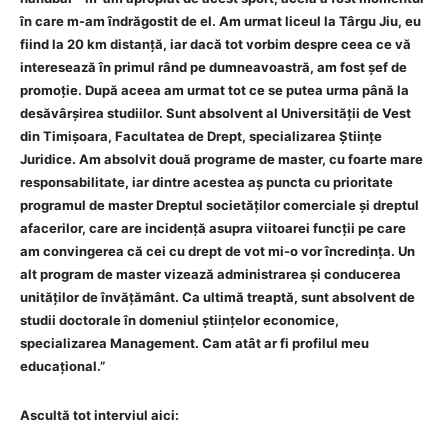
în care m-am îndrăgostit de el. Am urmat liceul la Târgu Jiu, eu
fiind la 20 km distanță, iar dacă tot vorbim despre ceea ce vă
interesează în primul rând pe dumneavoastră, am fost șef de
promoție. După aceea am urmat tot ce se putea urma până la
desăvârșirea studiilor. Sunt absolvent al Universității de Vest
din Timișoara, Facultatea de Drept, specializarea Științe
Juridice. Am absolvit două programe de master, cu foarte mare
responsabilitate, iar dintre acestea aș puncta cu prioritate
programul de master Dreptul societăților comerciale și dreptul
afacerilor, care are incidență asupra viitoarei funcții pe care
am convingerea că cei cu drept de vot mi-o vor încredința. Un
alt program de master vizează administrarea și conducerea
unităților de învățământ. Ca ultimă treaptă, sunt absolvent de
studii doctorale în domeniul științelor economice,
specializarea Management. Cam atât ar fi profilul meu
educațional.”
Ascultă tot interviul aici: