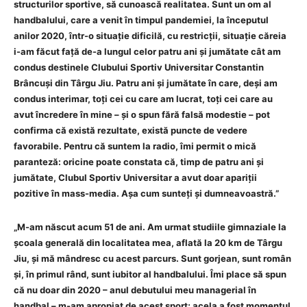
structurilor sportive, să cunoască realitatea. Sunt un om al
handbalului, care a venit în timpul pandemiei, la începutul
anilor 2020, într-o situație dificilă, cu restricții, situație căreia
i-am făcut față de-a lungul celor patru ani și jumătate cât am
condus destinele Clubului Sportiv Universitar Constantin
Brâncuși din Târgu Jiu. Patru ani și jumătate în care, deși am
condus interimar, toți cei cu care am lucrat, toți cei care au
avut încredere în mine – și o spun fără falsă modestie – pot
confirma că există rezultate, există puncte de vedere
favorabile. Pentru că suntem la radio, îmi permit o mică
paranteză: oricine poate constata că, timp de patru ani și
jumătate, Clubul Sportiv Universitar a avut doar apariții
pozitive în mass-media. Așa cum sunteți și dumneavoastră.”
„M-am născut acum 51 de ani. Am urmat studiile gimnaziale la
școala generală din localitatea mea, aflată la 20 km de Târgu
Jiu, și mă mândresc cu acest parcurs. Sunt gorjean, sunt român
și, în primul rând, sunt iubitor al handbalului. Îmi place să spun
că nu doar din 2020 – anul debutului meu managerial în
handbal – m-am apropiat de acest sport; acela a fost momentul