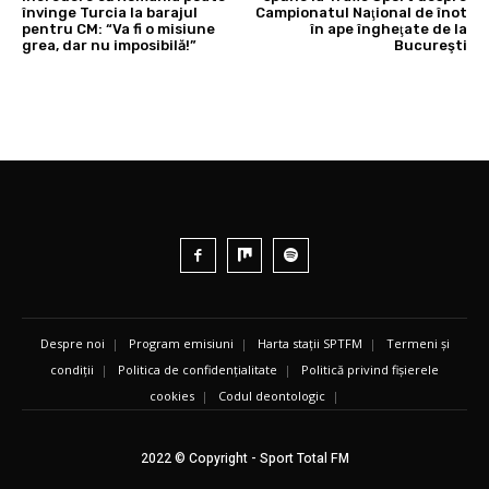
învinge Turcia la barajul
Campionatul Naţional de înot
pentru CM: “Va fi o misiune
în ape îngheţate de la
grea, dar nu imposibilă!”
Bucureşti
Despre noi
|
Program emisiuni
|
Harta stații SPTFM
|
Termeni și
condiții
|
Politica de confidențialitate
|
Politică privind fișierele
cookies
|
Codul deontologic
|
2022 © Copyright - Sport Total FM