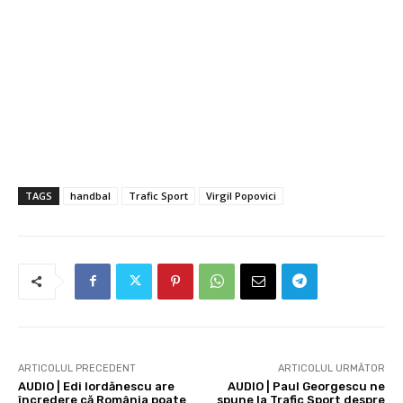
TAGS
handbal
Trafic Sport
Virgil Popovici
ARTICOLUL PRECEDENT
ARTICOLUL URMĂTOR
AUDIO | Edi Iordănescu are
AUDIO | Paul Georgescu ne
încredere că România poate
spune la Trafic Sport despre