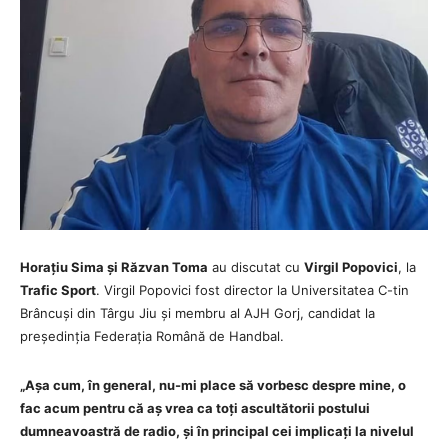
Horațiu Sima și Răzvan Toma
au discutat cu
Virgil Popovici
, la
Trafic Sport
. Virgil Popovici fost director la Universitatea C-tin
Brâncuși din Târgu Jiu și membru al AJH Gorj, candidat la
președinția Federația Română de Handbal.
„Așa cum, în general, nu-mi place să vorbesc despre mine, o
fac acum pentru că aș vrea ca toți ascultătorii postului
dumneavoastră de radio, și în principal cei implicați la nivelul