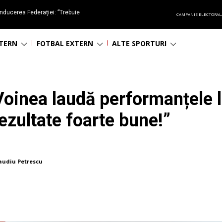
nducerea Federației: ”Trebuie
CAMPANIE ELECTORAL
oluționa fotbalul românesc
NTERN
FOTBAL EXTERN
ALTE SPORTURI
Voinea laudă performanțele l
ezultate foarte bune!”
audiu Petrescu