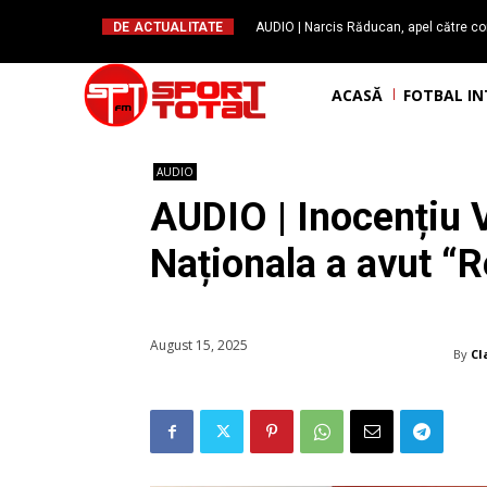
DE ACTUALITATE
AUDIO | Narcis Răducan, apel către co
spus stop!”. Măsurile care pot rev
ACASĂ
FOTBAL I
AUDIO
AUDIO | Inocențiu 
Naționala a avut “R
August 15, 2025
By
Cl