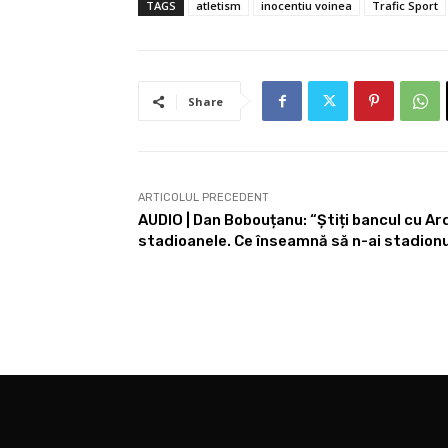
TAGS
atletism
inocentiu voinea
Trafic Sport
Share
ARTICOLUL PRECEDENT
AUDIO | Dan Bobouțanu: “Știți bancul cu Ard
stadioanele. Ce înseamnă să n-ai stadionu