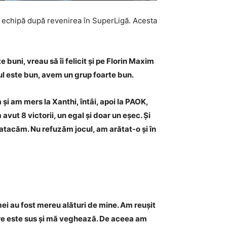
la echipă după revenirea în SuperLigă. Acesta
e buni, vreau să îi felicit și pe Florin Maxim
ul este bun, avem un grup foarte bun.
și am mers la Xanthi, întâi, apoi la PAOK,
avut 8 victorii, un egal și doar un eșec. Și
 atacăm. Nu refuzăm jocul, am arătat-o și în
 mei au fost mereu alături de mine. Am reușit
are este sus și mă veghează. De aceea am