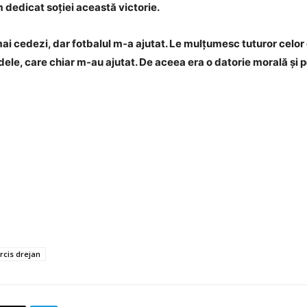
-am dedicat soției această victorie.
ai cedezi, dar fotbalul m-a ajutat. Le mulțumesc tuturor celor
ndele, care chiar m-au ajutat. De aceea era o datorie morală ș
rcis drejan