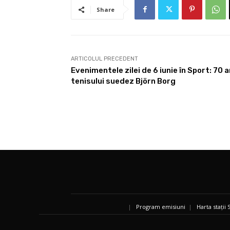
Share
ARTICOLUL PRECEDENT
Evenimentele zilei de 6 iunie în Sport: 70 
tenisului suedez Björn Borg
|
Program emisiuni
|
Harta stații