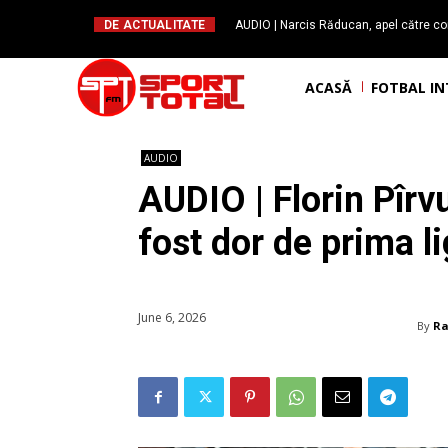
DE ACTUALITATE
AUDIO | Narcis Răducan, apel către co
spus stop!”. Măsurile care pot rev
ACASĂ
FOTBAL I
AUDIO
AUDIO | Florin Pîrv
fost dor de prima l
June 6, 2026
By
Ra