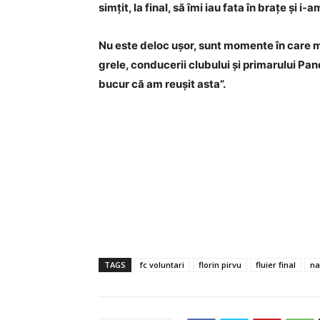
simțit, la final, să îmi iau fata în brațe și i
Nu este deloc ușor, sunt momente în care m
grele, conducerii clubului și primarului Pa
bucur că am reușit asta”.
TAGS
fc voluntari
florin pirvu
fluier final
na