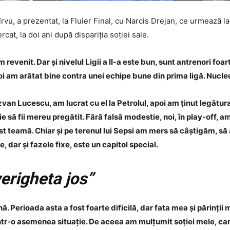
Pîrvu, a prezentat, la Fluier Final, cu Narcis Drejan, ce urmează 
cat, la doi ani după dispariția soției sale.
evenit. Dar și nivelul Ligii a II-a este bun, sunt antrenori foart
oi am arătat bine contra unei echipe bune din prima ligă. Nucle
an Lucescu, am lucrat cu el la Petrolul, apoi am ținut legătura 
să fii mereu pregătit. Fără falsă modestie, noi, în play-off, am 
ost teamă. Chiar și pe terenul lui Sepsi am mers să câștigăm, să
 dar și fazele fixe, este un capitol special.
erigheta jos”
. Perioada asta a fost foarte dificilă, dar fata mea și părinții
ntr-o asemenea situație. De aceea am mulțumit soției mele, c