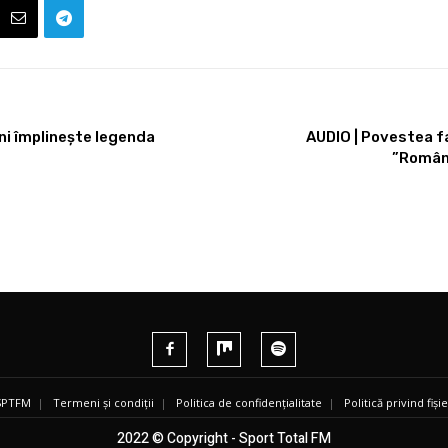
ani împlinește legenda
AUDIO | Povestea f
”Români
 SPTFM
|
Termeni și condiții
|
Politica de confidențialitate
|
Politică privind fiș
2022 © Copyright - Sport Total FM