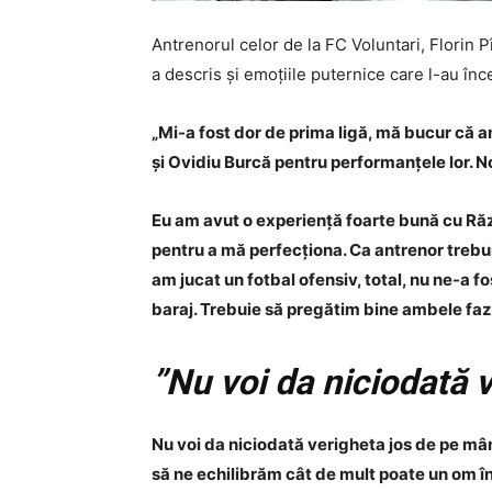
Antrenorul celor de la FC Voluntari, Florin 
a descris și emoțiile puternice care l-au încer
„Mi-a fost dor de prima ligă, mă bucur că am r
și Ovidiu Burcă pentru performanțele lor. N
Eu am avut o experiență foarte bună cu Răzv
pentru a mă perfecționa. Ca antrenor trebuie 
am jucat un fotbal ofensiv, total, nu ne-a f
baraj. Trebuie să pregătim bine ambele faze,
”Nu voi da niciodată v
Nu voi da niciodată verigheta jos de pe mână
să ne echilibrăm cât de mult poate un om î