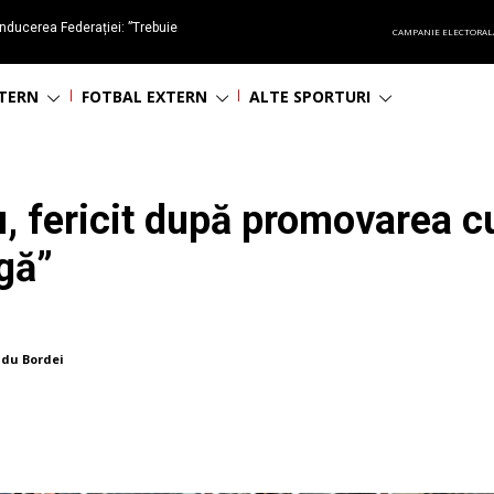
nducerea Federației: ”Trebuie
CAMPANIE ELECTORAL
oluționa fotbalul românesc
NTERN
FOTBAL EXTERN
ALTE SPORTURI
u, fericit după promovarea c
igă”
du Bordei