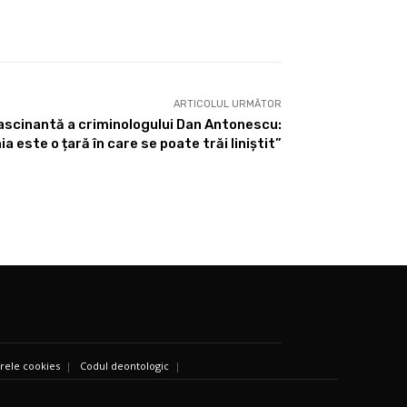
ARTICOLUL URMĂTOR
ascinantă a criminologului Dan Antonescu:
a este o țară în care se poate trăi liniștit”
ierele cookies
|
Codul deontologic
|