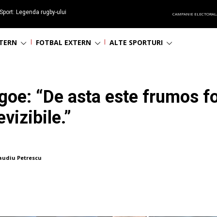
Sport: Legenda rugby-ului
CAMPANIE ELECTORAL
 împlinește 65 ani
NTERN
FOTBAL EXTERN
ALTE SPORTURI
oe: “De asta este frumos fot
vizibile.”
audiu Petrescu