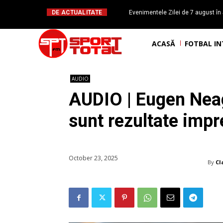
DE ACTUALITATE
Evenimentele Zilei de 7 august în 
românesc Octavian Morariu
ACASĂ
FOTBAL I
AUDIO
AUDIO | Eugen Neag
sunt rezultate impre
October 23, 2025
By
Cl