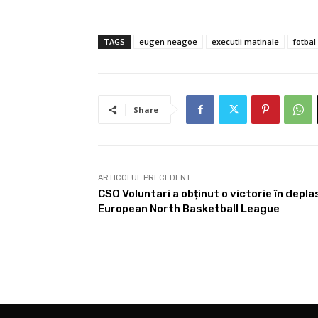
TAGS
eugen neagoe
executii matinale
fotbal
Share
ARTICOLUL PRECEDENT
CSO Voluntari a obținut o victorie în depla
European North Basketball League