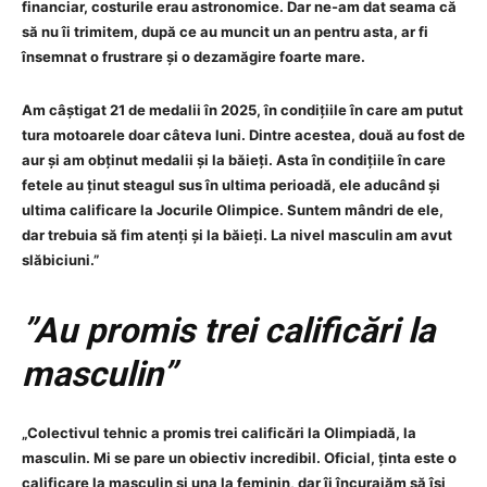
financiar, costurile erau astronomice. Dar ne-am dat seama că
să nu îi trimitem, după ce au muncit un an pentru asta, ar fi
însemnat o frustrare și o dezamăgire foarte mare.
Am câștigat 21 de medalii în 2025, în condițiile în care am putut
tura motoarele doar câteva luni. Dintre acestea, două au fost de
aur și am obținut medalii și la băieți. Asta în condițiile în care
fetele au ținut steagul sus în ultima perioadă, ele aducând și
ultima calificare la Jocurile Olimpice. Suntem mândri de ele,
dar trebuia să fim atenți și la băieți. La nivel masculin am avut
slăbiciuni.”
”Au promis trei calificări la
masculin”
„Colectivul tehnic a promis trei calificări la Olimpiadă, la
masculin. Mi se pare un obiectiv incredibil. Oficial, ținta este o
calificare la masculin și una la feminin, dar îi încurajăm să își