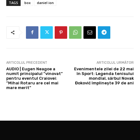
TAGS
box
daniel ion
ARTICOLUL PRECEDENT
ARTICOLUL URMĂTOR
AUDIO | Eugen Neagoe a
Evenimentele zilei de 22 mai
numit principalul ”vinovat”
în Sport: Legenda tenisului
pentru eventul Craiovei:
mondial, sârbul Novak
”Mihai Rotaru are cel mai
Đoković împlinește 39 de ani
mare merit”