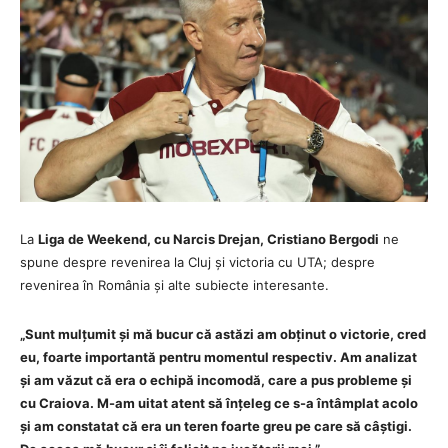
La
Liga de Weekend, cu Narcis Drejan, Cristiano Bergodi
ne
spune despre revenirea la Cluj și victoria cu UTA; despre
revenirea în România și alte subiecte interesante.
„Sunt mulțumit și mă bucur că astăzi am obținut o victorie, cred
eu, foarte importantă pentru momentul respectiv. Am analizat
și am văzut că era o echipă incomodă, care a pus probleme și
cu Craiova. M-am uitat atent să înțeleg ce s-a întâmplat acolo
și am constatat că era un teren foarte greu pe care să câștigi.