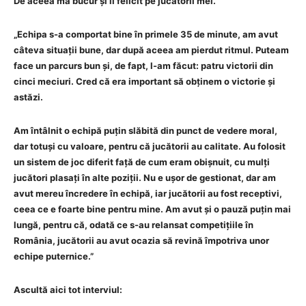
De aceea mă bucur și îi felicit pe jucătorii mei.”
„Echipa s-a comportat bine în primele 35 de minute, am avut
câteva situații bune, dar după aceea am pierdut ritmul. Puteam
face un parcurs bun și, de fapt, l-am făcut: patru victorii din
cinci meciuri. Cred că era important să obținem o victorie și
astăzi.
Am întâlnit o echipă puțin slăbită din punct de vedere moral,
dar totuși cu valoare, pentru că jucătorii au calitate. Au folosit
un sistem de joc diferit față de cum eram obișnuit, cu mulți
jucători plasați în alte poziții. Nu e ușor de gestionat, dar am
avut mereu încredere în echipă, iar jucătorii au fost receptivi,
ceea ce e foarte bine pentru mine. Am avut și o pauză puțin mai
lungă, pentru că, odată ce s-au relansat competițiile în
România, jucătorii au avut ocazia să revină împotriva unor
echipe puternice.”
Ascultă aici tot interviul: