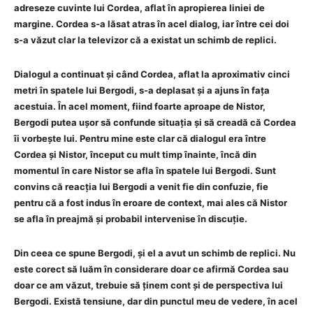
adreseze cuvinte lui Cordea, aflat în apropierea liniei de
margine. Cordea s-a lăsat atras în acel dialog, iar între cei doi
s-a văzut clar la televizor că a existat un schimb de replici.
Dialogul a continuat și când Cordea, aflat la aproximativ cinci
metri în spatele lui Bergodi, s-a deplasat și a ajuns în fața
acestuia. În acel moment, fiind foarte aproape de Nistor,
Bergodi putea ușor să confunde situația și să creadă că Cordea
îi vorbește lui. Pentru mine este clar că dialogul era între
Cordea și Nistor, început cu mult timp înainte, încă din
momentul în care Nistor se afla în spatele lui Bergodi. Sunt
convins că reacția lui Bergodi a venit fie din confuzie, fie
pentru că a fost indus în eroare de context, mai ales că Nistor
se afla în preajmă și probabil intervenise în discuție.
Din ceea ce spune Bergodi, și el a avut un schimb de replici. Nu
este corect să luăm în considerare doar ce afirmă Cordea sau
doar ce am văzut, trebuie să ținem cont și de perspectiva lui
Bergodi. Există tensiune, dar din punctul meu de vedere, în acel