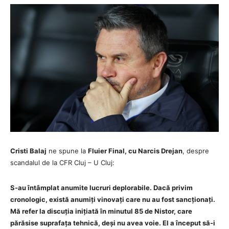
Cristi Balaj
ne spune la
Fluier Final, cu Narcis Drejan
, despre
scandalul de la CFR Cluj – U Cluj:
S-au întâmplat anumite lucruri deplorabile. Dacă privim
cronologic, există anumiți vinovați care nu au fost sancționați.
Mă refer la discuția inițiată în minutul 85 de Nistor, care
părăsise suprafața tehnică, deși nu avea voie. El a început să-i