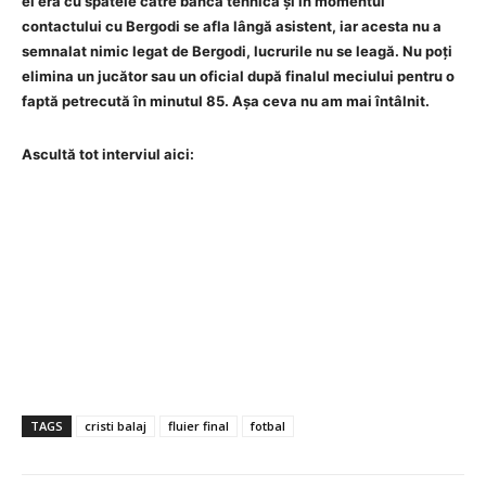
el era cu spatele către banca tehnică și în momentul
contactului cu Bergodi se afla lângă asistent, iar acesta nu a
semnalat nimic legat de Bergodi, lucrurile nu se leagă. Nu poți
elimina un jucător sau un oficial după finalul meciului pentru o
faptă petrecută în minutul 85. Așa ceva nu am mai întâlnit.
Ascultă tot interviul aici:
TAGS
cristi balaj
fluier final
fotbal