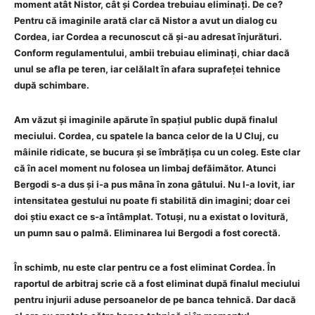
moment atât Nistor, cât și Cordea trebuiau eliminați. De ce?
Pentru că imaginile arată clar că Nistor a avut un dialog cu
Cordea, iar Cordea a recunoscut că și-au adresat înjurături.
Conform regulamentului, ambii trebuiau eliminați, chiar dacă
unul se afla pe teren, iar celălalt în afara suprafeței tehnice
după schimbare.
Am văzut și imaginile apărute în spațiul public după finalul
meciului. Cordea, cu spatele la banca celor de la U Cluj, cu
mâinile ridicate, se bucura și se îmbrățișa cu un coleg. Este clar
că în acel moment nu folosea un limbaj defăimător. Atunci
Bergodi s-a dus și i-a pus mâna în zona gâtului. Nu l-a lovit, iar
intensitatea gestului nu poate fi stabilită din imagini; doar cei
doi știu exact ce s-a întâmplat. Totuși, nu a existat o lovitură,
un pumn sau o palmă. Eliminarea lui Bergodi a fost corectă.
În schimb, nu este clar pentru ce a fost eliminat Cordea. În
raportul de arbitraj scrie că a fost eliminat după finalul meciului
pentru injurii aduse persoanelor de pe banca tehnică. Dar dacă