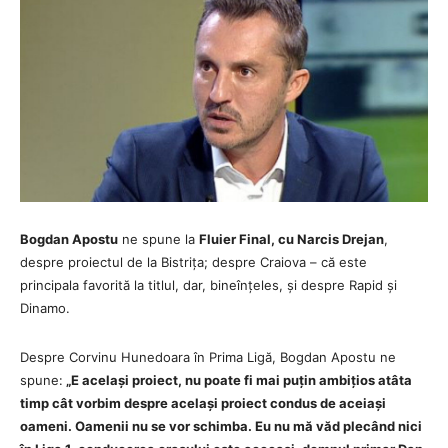
Bogdan Apostu
ne spune la
Fluier Final, cu Narcis Drejan
,
despre proiectul de la Bistrița; despre Craiova – că este
principala favorită la titlul, dar, bineînțeles, și despre Rapid și
Dinamo.
Despre Corvinu Hunedoara în Prima Ligă, Bogdan Apostu ne
spune:
„E același proiect, nu poate fi mai puțin ambițios atâta
timp cât vorbim despre același proiect condus de aceiași
oameni. Oamenii nu se vor schimba. Eu nu mă văd plecând nici