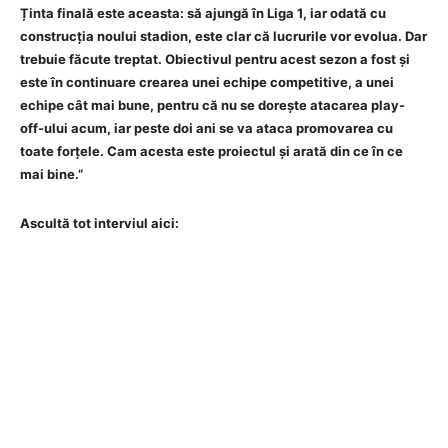
Ținta finală este aceasta: să ajungă în Liga 1, iar odată cu
construcția noului stadion, este clar că lucrurile vor evolua. Dar
trebuie făcute treptat. Obiectivul pentru acest sezon a fost și
este în continuare crearea unei echipe competitive, a unei
echipe cât mai bune, pentru că nu se dorește atacarea play-
off-ului acum, iar peste doi ani se va ataca promovarea cu
toate forțele. Cam acesta este proiectul și arată din ce în ce
mai bine.”
Ascultă tot interviul aici: