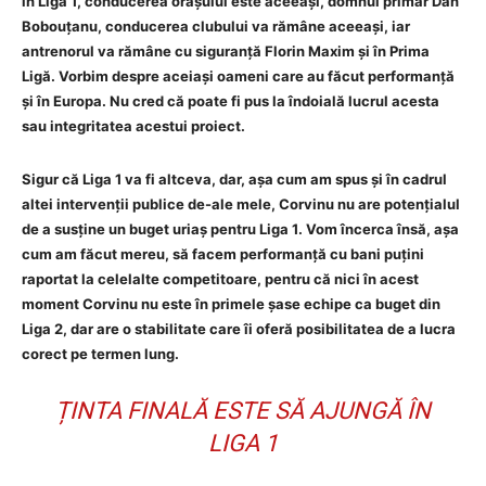
în Liga 1, conducerea orașului este aceeași, domnul primar Dan
Bobouțanu, conducerea clubului va rămâne aceeași, iar
antrenorul va rămâne cu siguranță Florin Maxim și în Prima
Ligă. Vorbim despre aceiași oameni care au făcut performanță
și în Europa. Nu cred că poate fi pus la îndoială lucrul acesta
sau integritatea acestui proiect.
Sigur că Liga 1 va fi altceva, dar, așa cum am spus și în cadrul
altei intervenții publice de-ale mele, Corvinu nu are potențialul
de a susține un buget uriaș pentru Liga 1. Vom încerca însă, așa
cum am făcut mereu, să facem performanță cu bani puțini
raportat la celelalte competitoare, pentru că nici în acest
moment Corvinu nu este în primele șase echipe ca buget din
Liga 2, dar are o stabilitate care îi oferă posibilitatea de a lucra
corect pe termen lung.
ȚINTA FINALĂ ESTE SĂ AJUNGĂ ÎN
LIGA 1