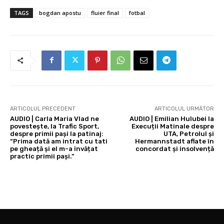
TAGS
bogdan apostu
fluier final
fotbal
ARTICOLUL PRECEDENT
ARTICOLUL URMĂTOR
AUDIO | Carla Maria Vlad ne
AUDIO | Emilian Hulubei la
povestește, la Trafic Sport,
Execuții Matinale despre
despre primii pași la patinaj:
UTA, Petrolul și
“Prima dată am intrat cu tati
Hermannstadt aflate în
pe gheață și el m-a învățat
concordat și insolvență
practic primii pași.”