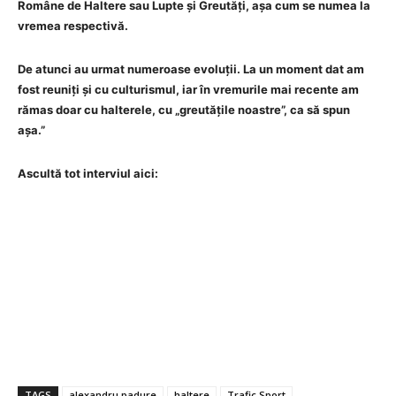
Române de Haltere sau Lupte și Greutăți, așa cum se numea la
vremea respectivă.
De atunci au urmat numeroase evoluții. La un moment dat am
fost reuniți și cu culturismul, iar în vremurile mai recente am
rămas doar cu halterele, cu „greutățile noastre”, ca să spun
așa.”
Ascultă tot interviul aici:
TAGS
alexandru padure
haltere
Trafic Sport